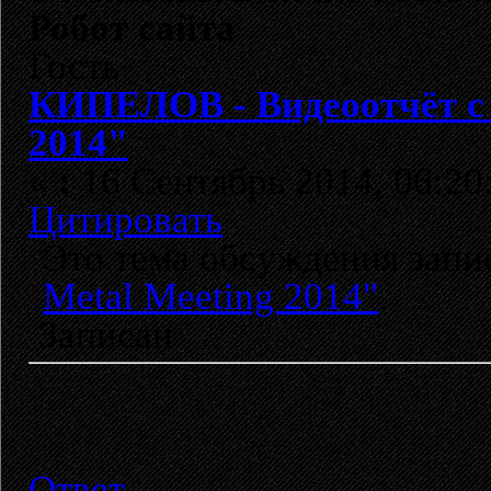
Робот сайта
Гость
КИПЕЛОВ - Видеоотчёт с 
2014"
«
:
16 Сентябрь 2014, 06:20
Цитировать
Это тема обсуждения зап
Metal Meeting 2014"
.
Записан
Ответ