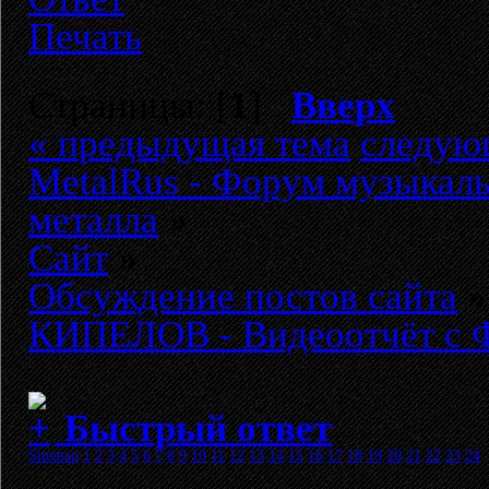
Печать
Страницы: [
1
]
Вверх
« предыдущая тема
следую
MetalRus - Форум музыкаль
металла
»
Сайт
»
Обсуждение постов сайта
»
КИПЕЛОВ - Видеоотчёт с Ф
Быстрый ответ
Sitemap
1
2
3
4
5
6
7
8
9
10
11
12
13
14
15
16
17
18
19
20
21
22
23
24