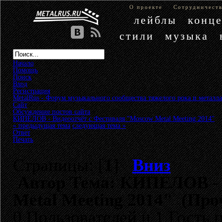
О проекте
Сотрудничест
лейблы
конц
стили
музыка
Начало
Помощь
Поиск
Вход
Регистрация
MetalRus - Форум музыкального сообщества тяжелого рока и металла
Сайт
»
Обсуждение постов сайта
»
КИПЕЛОВ - Видеоотчёт с Фестиваля "Moscow Metal Meeting 2014"
« предыдущая тема
следующая тема »
Ответ
Печать
Страницы: [
1
]
Вниз
Автор
Тема: КИПЕЛОВ - 
Metal Meeting 2014" (Про
0 Пользователей и 1 Гость 