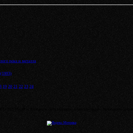
лого рока и металла
»
(1993)
8
19
20
21
22
23
24
03 - 2026 MetalRus. Материалы сайта защищены авторским правом. Копирование запре