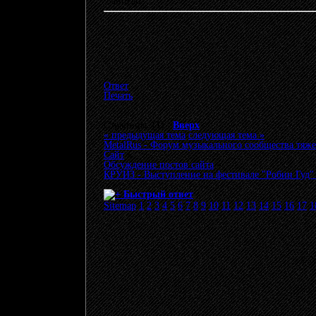
Записан
Ответ
Печать
Страницы: [
1
]
Вверх
« предыдущая тема
следующая тема »
MetalRus - Форум музыкального сообщества тяже
Сайт
»
Обсуждение постов сайта
»
КРУИЗ - Выступление на фестивале "Робин Гуд" 
Быстрый ответ
Sitemap
1
2
3
4
5
6
7
8
9
10
11
12
13
14
15
16
17
1
© 20