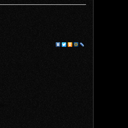
щено.