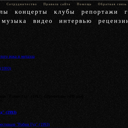
е
Сотрудничество
Правила сайта
Помощь
Обратная связь
блы
концерты
клубы
репортажи
музыка
видео
интервью
рецензи
лого рока и металла
»
(1993)
ле "Робин Гуд" (1993) (Прочитано 5438 раз)
му.
д" (1993)
естивале "Робин Гуд" (1993)
.