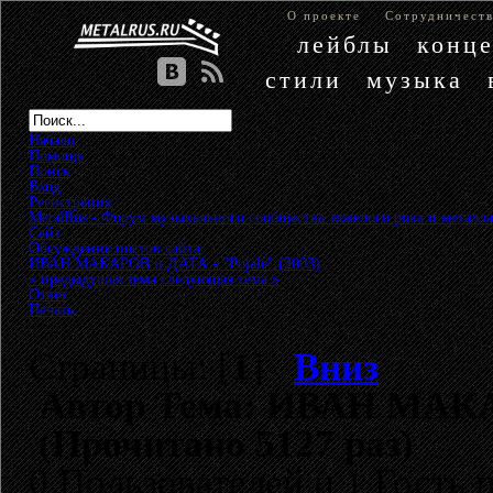
О проекте
Сотрудничест
лейблы
конц
стили
музыка
Начало
Помощь
Поиск
Вход
Регистрация
MetalRus - Форум музыкального сообщества тяжелого рока и металла
Сайт
»
Обсуждение постов сайта
»
ИВАН МАКАРОВ и ДАТА - "Pojale" (2003)
« предыдущая тема
следующая тема »
Ответ
Печать
Страницы: [
1
]
Вниз
Автор
Тема: ИВАН МАКАРО
(Прочитано 5127 раз)
0 Пользователей и 1 Гость 