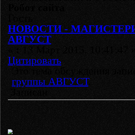
Робот сайта
Гость
НОВОСТИ - МАГИСТЕРИУ
АВГУСТ
«
:
13 Март 2015, 10:41:47 
Цитировать
Это тема обсуждения зап
группы АВГУСТ
.
Записан