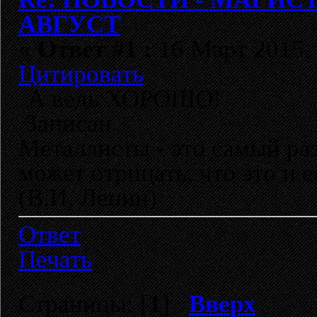
АВГУСТ
«
Ответ #1 :
16 Март 2015, 
Цитировать
А ведь ХОРОШО!
Записан
Металлисты - это самый раз
может отрицать, что это и 
(В.И. Ленин)
Ответ
Печать
Страницы: [
1
]
Вверх