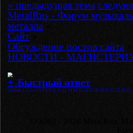
« предыдущая тема
следую
MetalRus - Форум музыкаль
металла
»
Сайт
»
Обсуждение постов сайта
»
НОВОСТИ - МАГИСТЕРИУМ 
Быстрый ответ
Sitemap
1
2
3
4
5
6
7
8
9
10
11
12
13
14
15
16
17
18
19
20
21
22
23
24
© 2003 - 2026 MetalRus. М
Коп