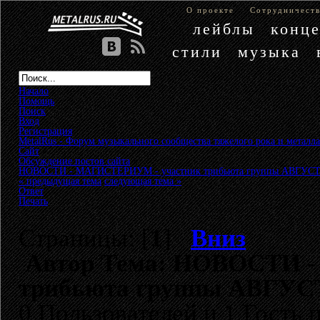
О проекте
Сотрудничест
лейблы
конц
стили
музыка
Начало
Помощь
Поиск
Вход
Регистрация
MetalRus - Форум музыкального сообщества тяжелого рока и металла
Сайт
»
Обсуждение постов сайта
»
НОВОСТИ - МАГИСТЕРИУМ - участник трибьюта группы АВГУС
« предыдущая тема
следующая тема »
Ответ
Печать
Страницы: [
1
]
Вниз
Автор
Тема: НОВОСТИ -
трибьюта группы АВГУСТ
0 Пользователей и 1 Гость 