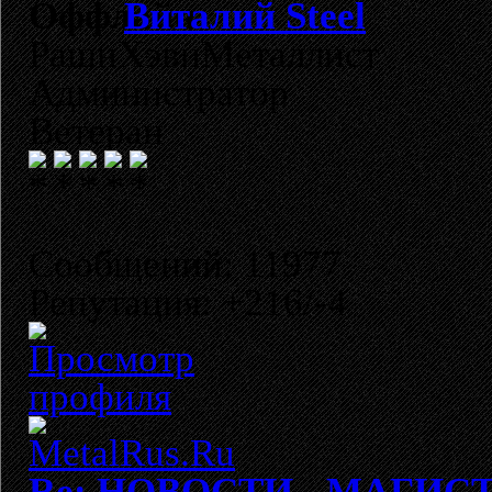
Виталий Steel
РашнХэвиМеталлист
Администратор
Ветеран
Сообщений: 11977
Репутация: +216/-4
Re: НОВОСТИ - МАГИСТЕ