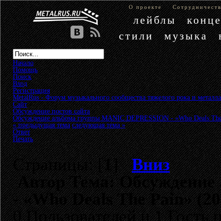
О проекте
Сотрудничест
лейблы
конц
стили
музыка
Начало
Помощь
Поиск
Вход
Регистрация
MetalRus - Форум музыкального сообщества тяжелого рока и металла
Сайт
»
Обсуждение постов сайта
»
Обсуждение альбома группы MANIC DEPRESSION - «Who Deals The P
« предыдущая тема
следующая тема »
Ответ
Печать
Страницы: [
1
]
Вниз
Автор
Тема: Обсуждение
- «Who Deals The Pain» (2
0 Пользователей и 1 Гость 