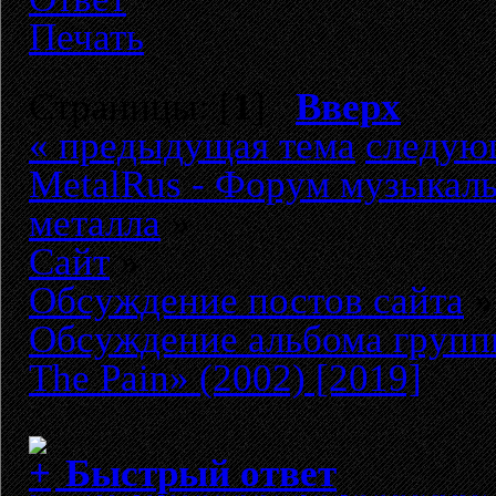
Печать
Страницы: [
1
]
Вверх
« предыдущая тема
следую
MetalRus - Форум музыкаль
металла
»
Сайт
»
Обсуждение постов сайта
»
Обсуждение альбома груп
The Pain» (2002) [2019]
Быстрый ответ