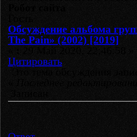
Робот сайта
Гость
Обсуждение альбома гру
The Pain» (2002) [2019]
«
:
29 Май 2020, 22:46:58 »
Цитировать
Это тема обсуждения зап
«
Последнее редактирован
Записан
Ответ