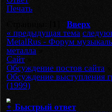
Печать
Страницы: [
1
]
Вверх
« предыдущая тема
следую
MetalRus - Форум музыкаль
металла
»
Сайт
»
Обсуждение постов сайта
»
Обсуждение выступления г
(1999)
Быстрый ответ