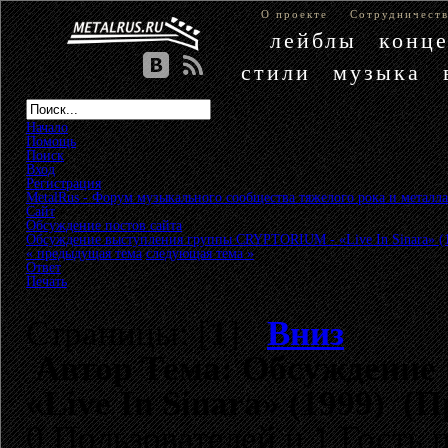
О проекте
Сотрудничест
лейблы
конц
стили
музыка
Начало
Помощь
Поиск
Вход
Регистрация
MetalRus - Форум музыкального сообщества тяжелого рока и металла
Сайт
»
Обсуждение постов сайта
»
Обсуждение выступления группы CRYPTORIUM - «Live In Sinara» (
« предыдущая тема
следующая тема »
Ответ
Печать
Страницы: [
1
]
Вниз
Автор
Тема: Обсуждение
«Live In Sinara» (1999) (
0 Пользователей и 1 Гость 