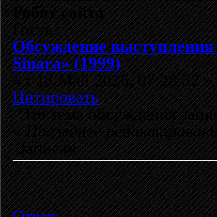
Робот сайта
Гость
Обсуждение выступления
Sinara» (1999)
«
:
18 Май 2026, 07:28:52 »
Цитировать
Это тема обсуждения зап
«
Последнее редактирован
Записан
Ответ