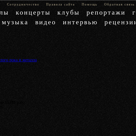
е
Сотрудничество
Правила сайта
Помощь
Обратная связь
блы
концерты
клубы
репортажи
музыка
видео
интервью
рецензи
лого рока и металла
»
»
о 15338 раз)
му.