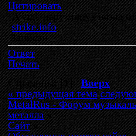
Цитировать
А ещё пару минут назад от
strike.info
Записан
Ответ
Печать
Страницы: [
1
]
Вверх
« предыдущая тема
следую
MetalRus - Форум музыкаль
металла
»
Сайт
»