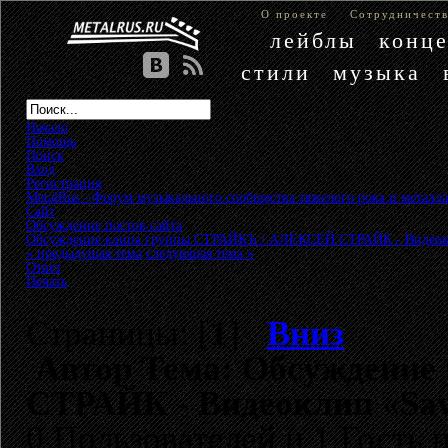
О проекте
Сотрудничест
лейблы
конц
стили
музыка
Начало
Помощь
Поиск
Вход
Регистрация
MetalRus - Форум музыкального сообщества тяжелого рока и металла
Сайт
»
Обсуждение постов сайта
»
Обсуждение клипа группы СТРАЙКЪ / АЛЕКСЕЙ СТРАЙК - Видеокл
« предыдущая тема
следующая тема »
Ответ
Печать
Страницы: [
1
]
Вниз
Автор
Тема: Обсуждение
СТРАЙК - Видеоклип «Sav
0 Пользователей и 1 Гость 