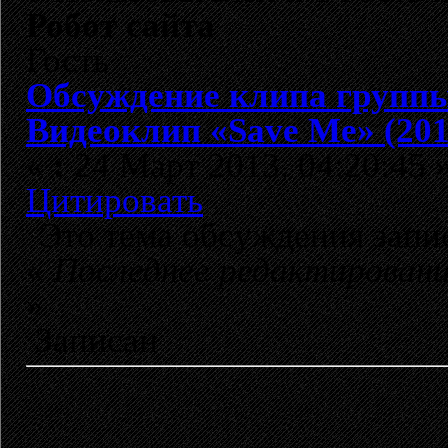
Робот сайта
Гость
Обсуждение клипа груп
Видеоклип «Save Me» (201
«
:
24 Март 2013, 04:20:45 
Цитировать
Это тема обсуждения зап
«
Последнее редактирован
»
Записан