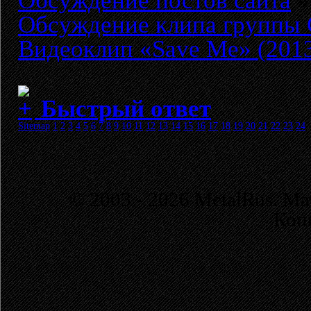
Обсуждение постов сайта
»
Обсуждение клипа групп
Видеоклип «Save Me» (201
Быстрый ответ
Sitemap
1
2
3
4
5
6
7
8
9
10
11
12
13
14
15
16
17
18
19
20
21
22
23
24
© 2003 - 2026 MetalRus. М
Коп