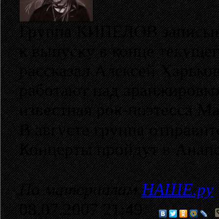
Группа КИПЕЛОВ записыва
к выпуску в конце текущег
рассказал Алексей Харьков
работают над аранжировкой
известная рок-поэтесса М
В августе группа отправит
Концерты пройдут в Анапе
По материалам
НАШЕ.ру
08.07.2007 21:49