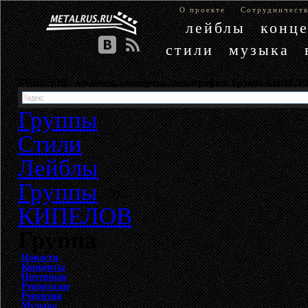
О проекте
Сотрудничест
лейблы
конц
стили
музыка
КИПЕЛОВ - альбомы, концерты, дискография. Группа КИПЕЛ
Группы
Стили
Лейблы
Группы
»
КИПЕЛОВ
Группа
Новости
Концерты
Интервью
Репортажи
Рецензии
Музыка