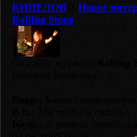
КИПЕЛОВ
>
Новое инте
Rolling Stone
На сайте журнала
Rolling 
Валерия Кипелова.
Корр.:
Какая самая высока
В.К.:
Ми третьей октавы.
Корр.:
А рычать умеете, ка
04.06.2007 00:46