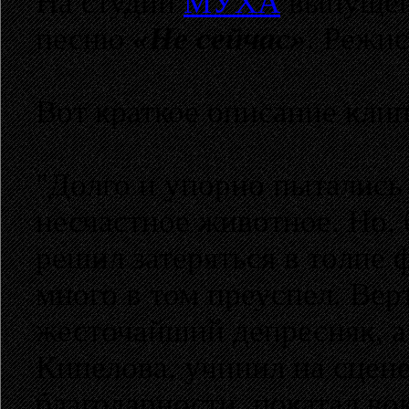
На студии
МУХА
выпущен
песню
«Не сейчас»
. Режи
Вот краткое описание кли
"Долго и упорно пытались
несчастное животное. Но,
решил затеряться в толпе 
много в том преуспел. Вер
жесточайший депресняк, а
Кипелова, учинил на сцене
благодарности, покатал вок