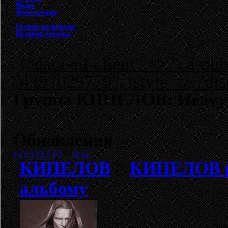
Видео
Фотогалерея
Группа на форуме
История группы
{"data-ad-client" => "ca-p
"4397029779", :style => "dis
Группа КИПЕЛОВ: Heavy
Обновления
1
2
3
4
5
6
7
8
9
10
11
12
КИПЕЛОВ
>
КИПЕЛОВ ра
альбому