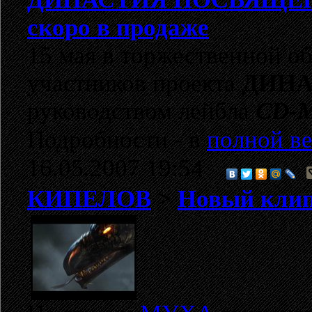
скоро в продаже
15 мая в торжественной об
участников проекта
ДИН
руководством лейбла
CD-
Подробности - в
полной ве
16.05.2007 19:54
КИПЕЛОВ
>
Новый клип