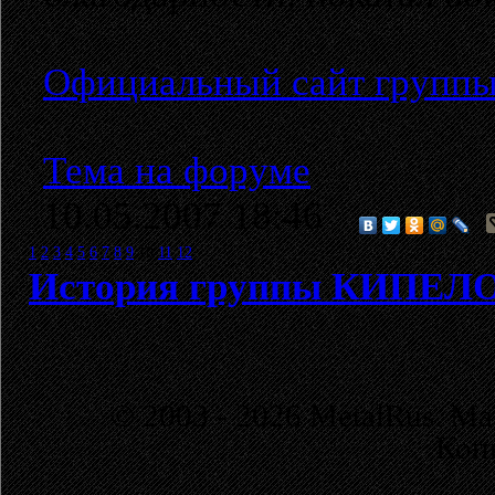
Официальный сайт групп
Тема на форуме
10.05.2007 18:46
1
2
3
4
5
6
7
8
9
10
11
12
История группы КИПЕЛ
© 2003 - 2026 MetalRus. М
Коп