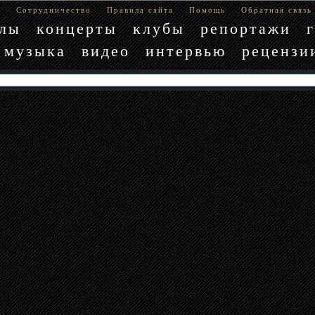
е
Сотрудничество
Правила сайта
Помощь
Обратная связь
блы
концерты
клубы
репортажи
музыка
видео
интервью
рецензи