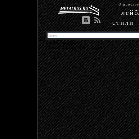
О проект
лей
стили
Доступ запрещен
У вас не хватает прав доступа.