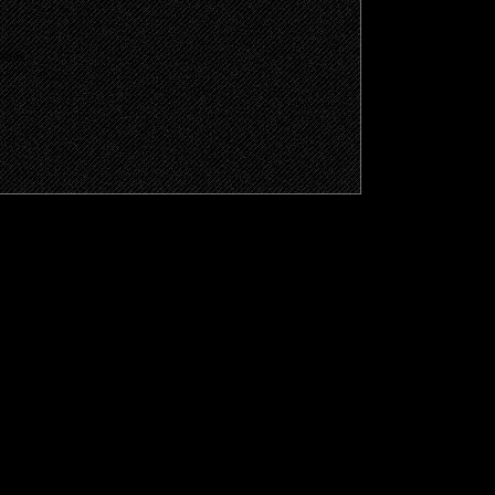
щено.