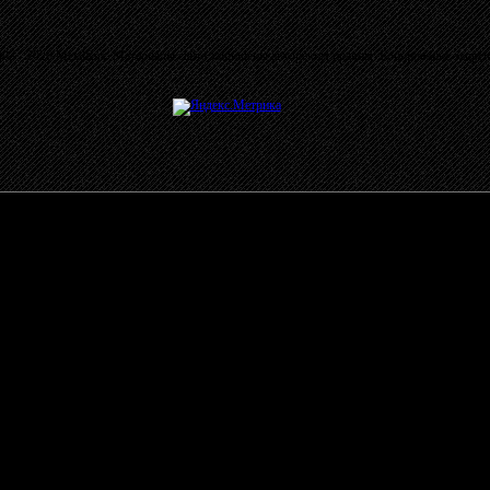
03 - 2026 MetalRus. Материалы сайта защищены авторским правом. Копирование запре