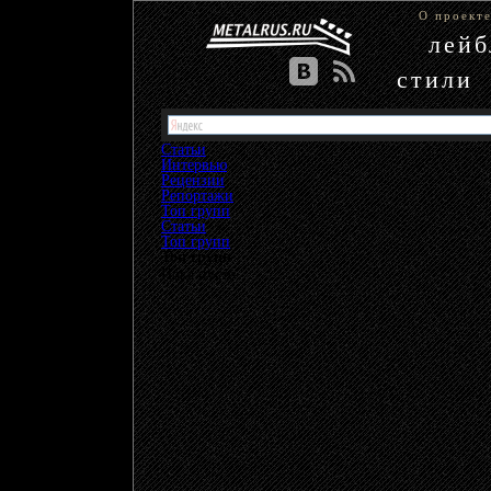
О проект
лей
стили
Статьи
Интервью
Рецензии
Репортажи
Топ групп
Статьи
»
Топ групп
Топ групп
Пока пусто