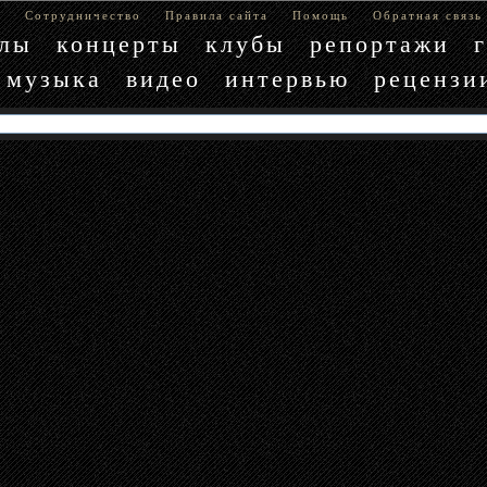
е
Сотрудничество
Правила сайта
Помощь
Обратная связь
блы
концерты
клубы
репортажи
музыка
видео
интервью
рецензи