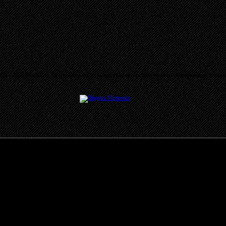
03 - 2026 MetalRus. Материалы сайта защищены авторским правом. Копирование запре