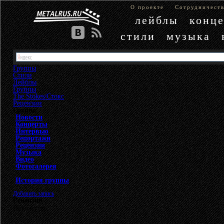
О проекте
Сотрудничест
лейблы
конц
стили
музыка
Группы
Стили
Лейблы
Группы
»
The Stokes/Стокс
»
Рецензии
Группа
Новости
Концерты
Интервью
Репортажи
Рецензии
Музыка
Видео
Фотогалерея
История группы
Добавить запись
Рецензии
Пока пусто