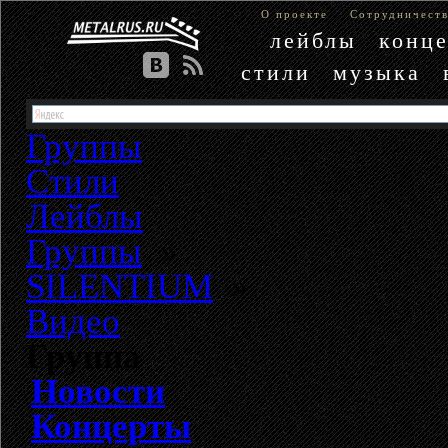
О проекте
Сотрудничест
лейблы
конц
стили
музыка
Группы
Стили
Лейблы
Группы
»
SILENTIUM
»
Видео
Группа
Новости
Концерты