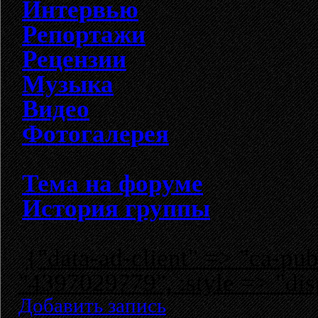
Интервью
Репортажи
Рецензии
Музыка
Видео
Фотогалерея
Тема на форуме
История группы
{"data-ad-client" => "ca-p
"4397029779", :style => "dis
Добавить запись