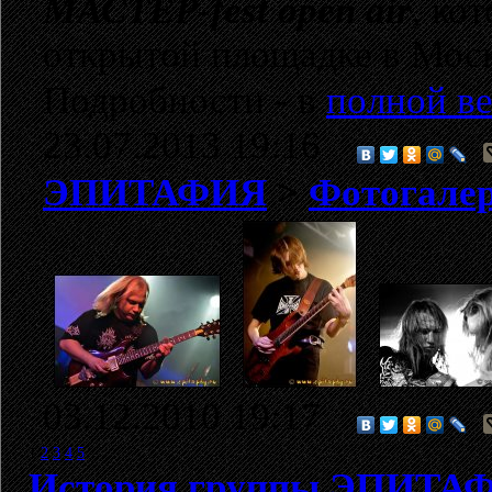
МАСТЕР-fest open air
, ко
открытой площадке в Моск
Подробности - в
полной ве
23.07.2013 19:16
ЭПИТАФИЯ
>
Фотогале
03.12.2010 19:17
1
2
3
4
5
История группы ЭПИТА