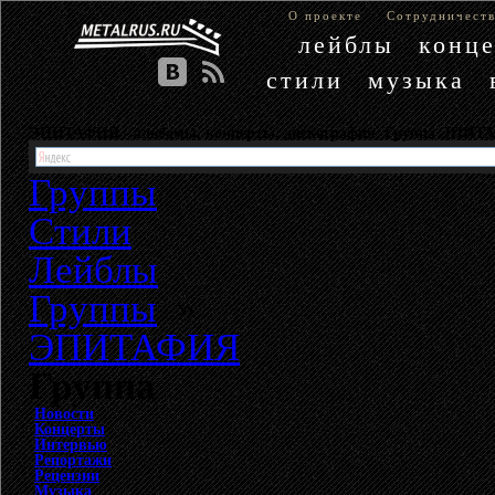
О проекте
Сотрудничест
лейблы
конц
стили
музыка
ЭПИТАФИЯ - альбомы, концерты, дискография. Группа ЭПИ
Группы
Стили
Лейблы
Группы
»
ЭПИТАФИЯ
Группа
Новости
Концерты
Интервью
Репортажи
Рецензии
Музыка