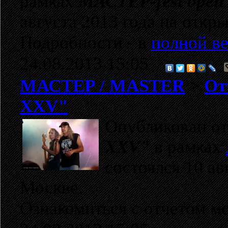
рамках
МАСТЕР-fest open 
августа 2013 года
на откр
Подробности - в
полной в
24.08.2013 15:05
МАСТЕР / MASTER
>
От
XXV"
Опубликован от
XXV"
в рамках
состоялся 10 ав
Москве.
Ознакомиться с отчетом 