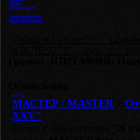
Видео
Фотогалерея
Тема на форуме
История группы
{"data-ad-client" => "ca-p
"4397029779", :style => "dis
Группа ЭПИТАФИЯ: Heav
Обновления
1
2
3
4
5
МАСТЕР / MASTER
>
От
XXV"
Отчет с
презентации
"A tr