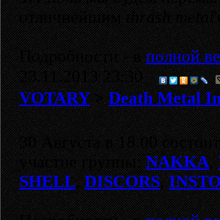
отличнейшим
thrash metal
Подробности - в
полной ве
23.11.2013 23:30
VOTARY
>
Death Metal In
30 Августа в 18.00 состои
участие группы:
NAKKA
,
SHELL
,
DISCORS
,
INST