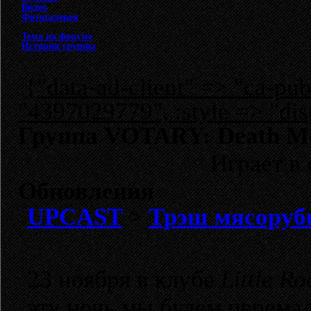
Видео
Фотогалерея
Тема на форуме
История группы
{"data-ad-client" => "ca-p
"4397029779", :style => "dis
Группа VOTARY: Death Met
Играет в
Обновления
UPCAST
>
Трэш мясоруб
23 ноября в клубе
Little Ro
эту ночь мы будем перемал