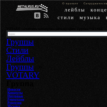
О проекте
Сотрудничест
лейблы
конц
стили
музыка
VOTARY - альбомы, концерты, дискография. Группа VOTARY
Группы
Стили
Лейблы
Группы
»
VOTARY
Группа
Новости
Концерты
Интервью
Репортажи
Рецензии
Музыка