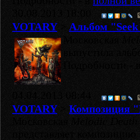
Подробности - в
полной ве
30.08.2013 18:00
VOTARY
>
Альбом "Seek 
Московская
Mel
выпустила аль
Подробности - 
04.04.2013 08:44
VOTARY
>
Композиция "Pu
Московская
Melodic Death
представляет композицию