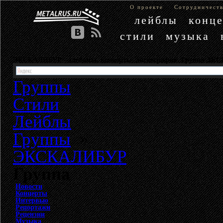
О проекте
Сотрудничест
лейблы
конц
стили
музыка
ЭКСКАЛИБУР - альбомы, концерты, дискография. Группа Э
Группы
Стили
Лейблы
Группы
»
ЭКСКАЛИБУР
Группа
Новости
Концерты
Интервью
Репортажи
Рецензии
Музыка