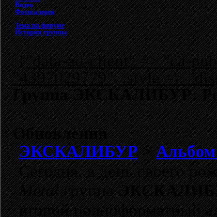
Видео
Фотогалерея
Тема на форуме
История группы
{"data-ad-client" => "ca-p
"4397029779", :style => "dis
Группа ЭКСКАЛИБУР: Po
Обновления
ЭКСКАЛИБУР
>
Альбом 
Сегодня, в день своего ро
Metal
группа
ЭКСКАЛИБ
второй полноформатный 