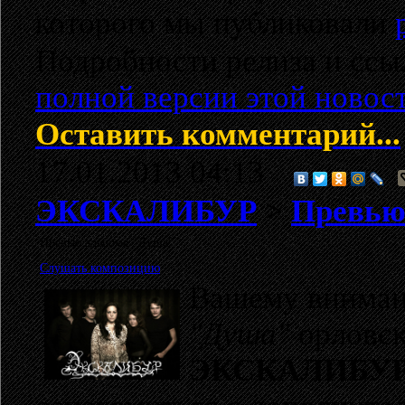
которого мы публиковали
Подробности релиза и ссыл
полной версии этой новос
Оставить комментарий...
17.01.2013 04:13
ЭКСКАЛИБУР
>
Превью
Превью альбома "Душа"
Слушать композицию
Вашему вниман
"Душа"
орловс
ЭКСКАЛИБУ