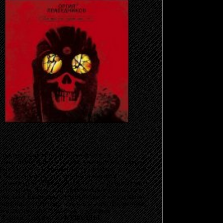
одход к творчеству и звукозаписи, и
овки точнее и более запоминающимися, образы
авно в русской музыке что у рокеров, что у, тем
о благодарность однозначно выносится
 рок-оперой
"Юнона И Авось"
. Сотрудничество с
тся сразу. Теперь от любительского прошлого
казать даже импортным слушателям и музыкантам.
дения инструментами, так и все свои фирменные
ия классических струнных и духовых
ий Сергей Любавин из
КУВАЛДЫ
.