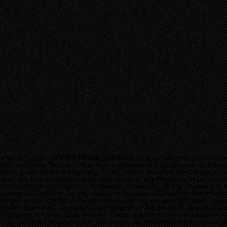
ходящее Солнце"
ОРГИЯ ПРАВЕДНИКОВ
, видимо, пересмотрела свой п
пче и собранее. Музыка стала более размерянной и ритмичной, аранжир
сут в себе чёткую конкретику. Особо хочется отметить качество звука: д
щного, чистого, качающего и одновременно не загружающего звука, за чт
 прославившемуся работой с
Эдуардом Артемьевым, Юрием Чернавским
и
но пошло группе на пользу, подъём по профессионалной лестнице слыши
ебе прог-металл группа со своим творческим "я", которую не стыдно по
е мешает творческой, музыканты демонстрируют как высокий уровень вла
ить барабанщика Александра Ветхова. Очень красиво получились вкраплен
и приглашённые академические вокалисты, как взаимоконтраст - рычащ