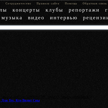
е
Сотрудничество
Правила сайта
Помощь
Обратная связь
блы
концерты
клубы
репортажи
музыка
видео
интервью
рецензи
"data-ad-slot" => "4397029779", :style => "display:inline-block"}
- Для Тех, Кто Видит Сны