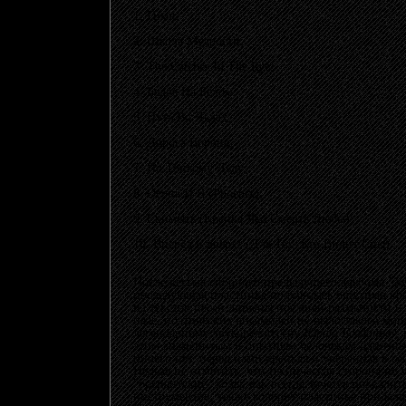
1. Гимн;
2. Школа Мудрости;
3. The Catcher In The Rye;
4. Белое На Белом;
5. Путь Во Льдах;
6. Дорога Ворона;
7. По Тонкому Льду;
8. Огонь И Я (Phoenix);
9. Скименъ (Крепка Яко Смерть Любы);
10. Вперёд и вверх! (Для Тех, Кто Видит Сны).
После весьма спорного предыдущего альбома
"У
последующая пластинка получилась ощутимо кре
из текстов песен лишены прежней размытости и не
паче, поэтических ансамблей не было такого мо
легендарному звукорежиссёру
Юрию Богданову
,
этим знаменитым и опытным человеком однознач
ничего нет, перед нами крепкая и уверенная в с
Нельзя не отметить, что техническая сторона н
"оргиантские" ходы, как всегда хочется похвал
инструментов, также колорит пластинке придал