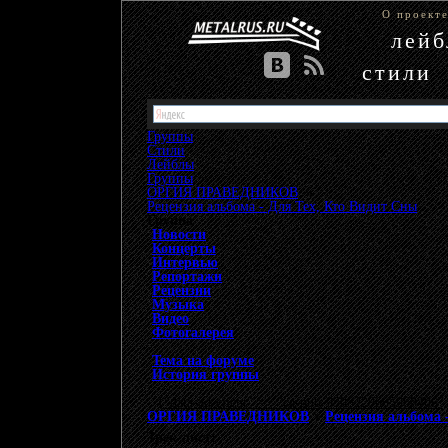
О проект
лей
стили
Группы
Стили
Лейблы
Группы
»
ОРГИЯ ПРАВЕДНИКОВ
»
Рецензия альбома - Для Тех, Кто Видит Сны
Группа
Новости
Концерты
Интервью
Репортажи
Рецензии
Музыка
Видео
Фотогалерея
Тема на форуме
История группы
{"data-ad-client" => "ca-pub-9508229605968406", 
ОРГИЯ ПРАВЕДНИКОВ
>
Рецензия альбома 
Трек-лист: