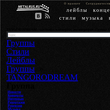
О проекте
Сотрудничест
лейблы
конц
стили
музыка
TANGORODREAM - альбомы, концерты, дискография. Груп
Группы
Стили
Лейблы
Группы
»
TANGORODREAM
Группа
Новости
Концерты
Интервью
Репортажи
Рецензии
Музыка