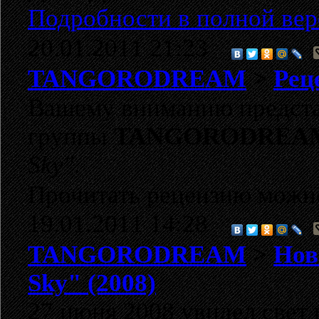
Подробности в полной вер
20.01.2011 21:23
TANGORODREAM
>
Рец
Вашему вниманию представ
группы
TANGORODREA
Sky"
.
Прочитать рецензию можн
19.01.2011 14:28
TANGORODREAM
>
Нов
Sky" (2008)
27 июня 2008 увидел свет