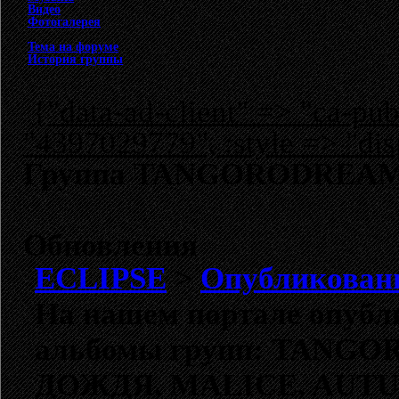
Видео
Фотогалерея
Тема на форуме
История группы
{"data-ad-client" => "ca-p
"4397029779", :style => "dis
Группа TANGORODREAM: 
Обновления
ECLIPSE
>
Опубликован
На нашем портале опубл
альбомы групп:
TANGO
ДОЖДЯ,
MALICE,
AUTU