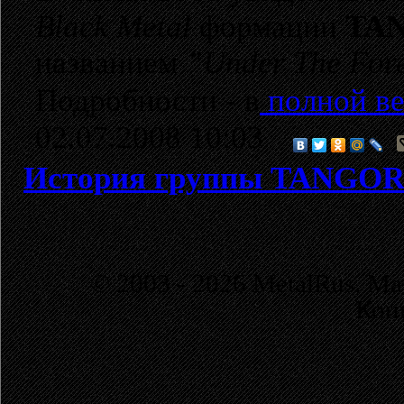
Black Metal
формации
TA
названием
"
Under The For
Подробности - в
полной ве
02.07.2008 10:03
История группы TANG
© 2003 - 2026 MetalRus. М
Коп