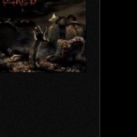
щено.