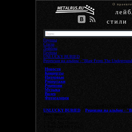
О проект
лей
стили
Группы
Стили
Лейблы
Группы
»
UNLUCKY BURIED
»
Рецензия на альбом - "Blast From The Undegroun
Группа
Новости
Концерты
Интервью
Репортажи
Рецензии
Музыка
Видео
Фотогалерея
{"data-ad-client" => "ca-pub-9508229605968406", 
UNLUCKY BURIED
>
Рецензия на альбом - "
Трек-лист:
1. My First God;
2. Burn And Destroy;
3. Burn Out My Eyes;
4. No!;