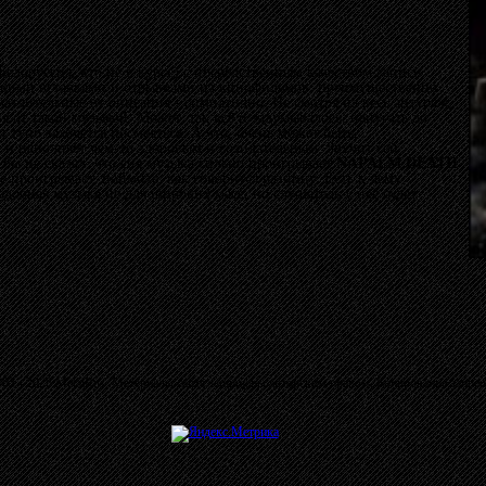
Белоруссия, кто не в курсе) с посредственным качеством записи.
скими вставками и отрывками из кинофильмов, преимущественно
чатлительные от описания - симпатично. Не смотря на весь антураж,
я от такой музыкой. Может, так всё и задумывалось: напугать до
и тупо захочется посмеяться. А что, очень может быть.
ет и наполняет чем-то здоровым и созидательным. Звучит сей
 бы не сказал, что сия музыка сильно проигрывает
NAPALM DEATH
не проигрывает, поймите, как говорится разницу. Есть к чему
одобная музыка не для широких масс, но слушатель у неё будет
03 - 2026 MetalRus. Материалы сайта защищены авторским правом. Копирование запре