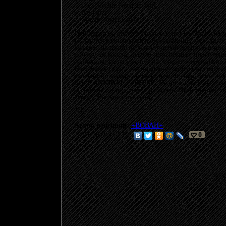
5. Inexplicable Need To Kill;
6. No Fate;
7. Sothis (Vader Cover).
Грайндкор на стыке с брутал-дэтом из Витебска (
Пытаются разнообразить брутальщину мелодиче
ужасов. Да пусть не завоют особо нервные и впе
почему-то весело, сугубо позитивные впечатлени
состояния, когда уже пугаться будет невозможно 
Не хочется гадать, но подобное творчество раду
зловещий шалман весьма свежо и энергично, и я
или
CANNIBAL CORPSE
. Недотягивает да, но 
стремиться и над чем поработать. Несомненно, п
всегда. Начало положено.
7/10.
Автор реценции:
+ВОВАН+
18.01.2011 11:24
0
© 20