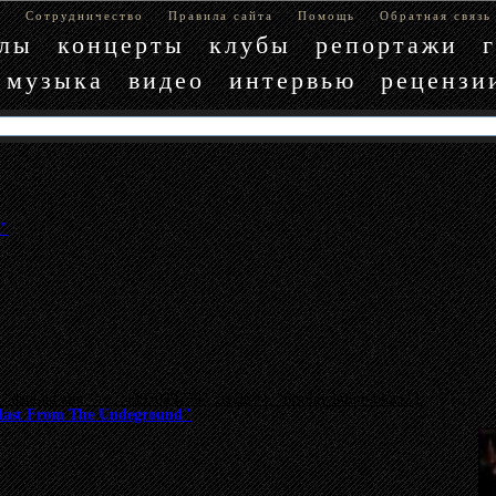
е
Сотрудничество
Правила сайта
Помощь
Обратная связь
блы
концерты
клубы
репортажи
музыка
видео
интервью
рецензи
d"
"data-ad-slot" => "4397029779", :style => "display:inline-block"}
Blast From The Undeground"