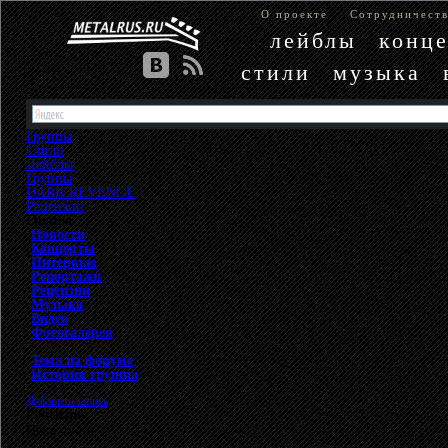
О проекте
Сотрудничест
лейблы
конц
стили
музыка
Группы
Стили
Лейблы
Группы
»
DARK REVENGE
»
Рецензии
Группа
Новости
Концерты
Интервью
Репортажи
Рецензии
Музыка
Видео
Фотогалерея
Тема на форуме
История группы
Добавить запись
Рецензии
Пока пусто