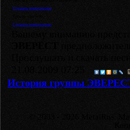
Качели ("Снова мы, как в первый раз...")
Слушать композицию
Прости, сын мой
Слушать композицию
Вашему вниманию предста
ЭВЕРЕСТ
предположительн
Прослушать и скачать пес
21.08.2009 07:25
История группы ЭВЕРЕС
© 2003 - 2026 MetalRus. М
Коп