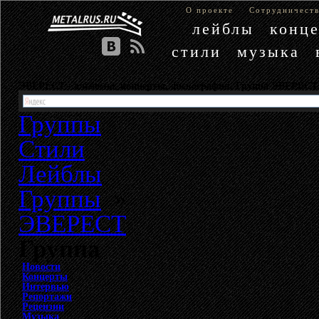
О проекте
Сотрудничест
лейблы
конц
стили
музыка
ЭВЕРЕСТ - альбомы, концерты, дискография. Группа ЭВЕРЕСТ
Группы
Стили
Лейблы
Группы
»
ЭВЕРЕСТ
Группа
Новости
Концерты
Интервью
Репортажи
Рецензии
Музыка