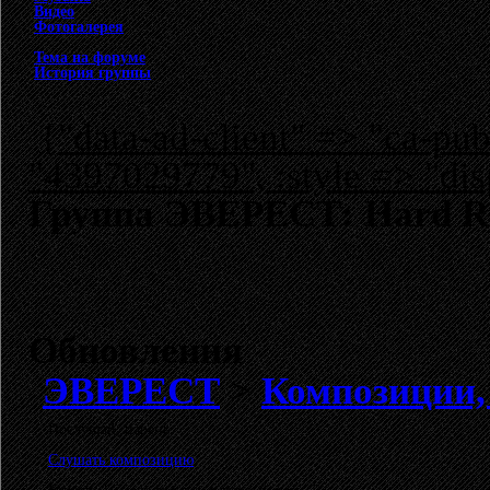
Видео
Фотогалерея
Тема на форуме
История группы
{"data-ad-client" => "ca-p
"4397029779", :style => "dis
Группа ЭВЕРЕСТ: Hard R
Обновления
ЭВЕРЕСТ
>
Композиции, 
Послушай, парень
Слушать композицию