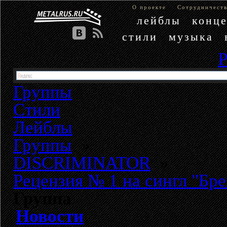
О проекте
Сотрудничест
лейблы
конц
стили
музыка
Группы
Стили
Лейблы
Группы
»
DISCRIMINATOR
»
Рецензия № 1 на сингл "Бр
Группа
Новости