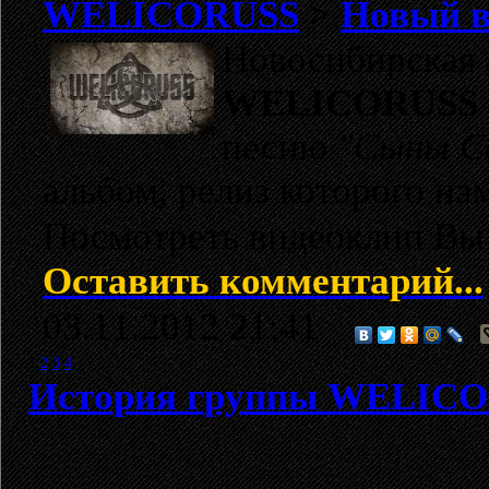
WELICORUSS
>
Новый в
Новосибирская
WELICORUSS
песню
"Сыны С
альбом, релиз которого на
Посмотреть видеоклип Вы
Оставить комментарий...
03.11.2012 21:41
1
2
3
4
История группы WELIC