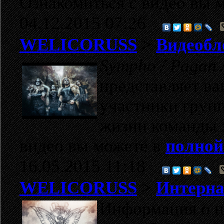
Ознакомиться с видео вы 
04.12.2015 07:26
WELICORUSS
>
Видеобл
Sympho / Pagan /
представляет в
участники групп
жизни команды 
видео вы можете в
полной
16.05.2015 11:18
WELICORUSS
>
Интерна
Информация о но