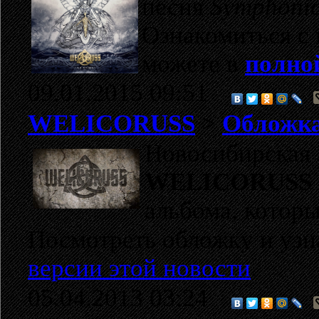
песня
S
ymphonic
Ознакомиться с
можете в
полно
09.01.2015 09:51
WELICORUSS
>
Обложка
Новосибирская
WELICORUSS
альбома, котор
Посмотреть обложку и узн
версии этой новости
.
05.04.2013 03:24