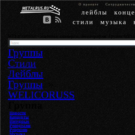
О проекте
Сотрудничест
лейблы
конц
стили
музыка
WELICORUSS - альбомы, концерты, дискография. Группа WE
Группы
Стили
Лейблы
Группы
»
WELICORUSS
Группа
Новости
Концерты
Интервью
Репортажи
Рецензии
Музыка