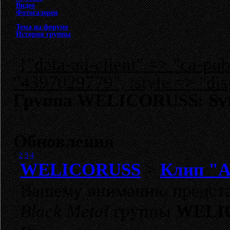
Видео
Фотогалерея
Тема на форуме
История группы
{"data-ad-client" => "ca-p
"4397029779", :style => "dis
Группа WELICORUSS: Sym
Обновления
1
2
3
4
WELICORUSS
>
Клип "А
Вашему вниманию предста
Black Metal
группы
WELI