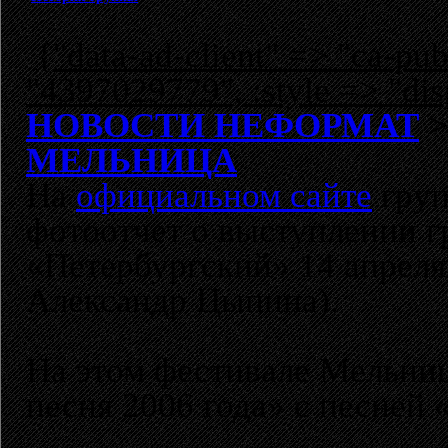
{"data-ad-client" => "ca-p
"4397029779", :style => "dis
НОВОСТИ НЕФОРМАТ
МЕЛЬНИЦА
На
официальном сайте
гру
фотоотчет о выступлении 
«Петербургский» 14 апреля
Александр Цыпина)
.
На этом фестивале Мельни
песня 2006 года» с песней