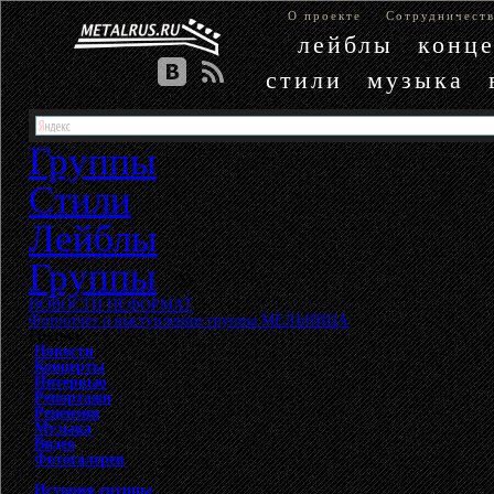
О проекте
Сотрудничест
лейблы
конц
стили
музыка
Группы
Стили
Лейблы
Группы
»
НОВОСТИ НЕФОРМАТ
»
Фотоотчет о выступлении группы МЕЛЬНИЦА
Группа
Новости
Концерты
Интервью
Репортажи
Рецензии
Музыка
Видео
Фотогалерея
История группы