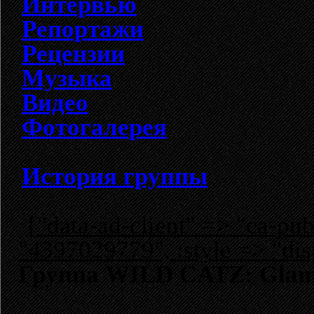
Интервью
Репортажи
Рецензии
Музыка
Видео
Фотогалерея
История группы
{"data-ad-client" => "ca-p
"4397029779", :style => "dis
Группа WILD CATZ: Glam