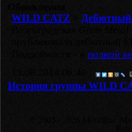
Обновления
WILD CATZ
>
Дебютный Е
Волгоградская
Glam Metal
опубликовала дебютный 
Подробности - в
полной ве
13.08.2014 06:40
История группы WILD C
© 2003 - 2026 MetalRus. М
Коп