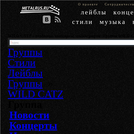
О проекте
Сотрудничест
лейблы
конц
стили
музыка
WILD CATZ - альбомы, концерты, дискография. Группа WILD 
Группы
Стили
Лейблы
Группы
»
WILD CATZ
Группа
Новости
Концерты