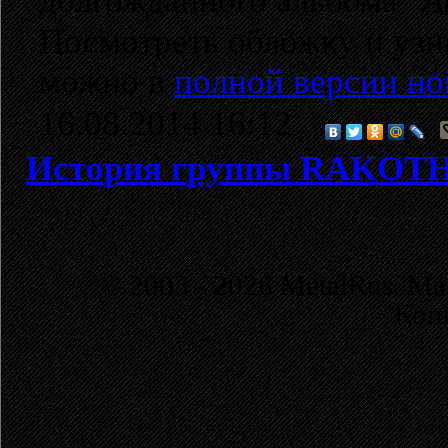
долгожданного альбома
"A
Посмотреть обложку и узн
можно в
полной версии но
16.08.2014 16:12
История группы RAKOT
© 2003 - 2026 MetalRus. М
Коп