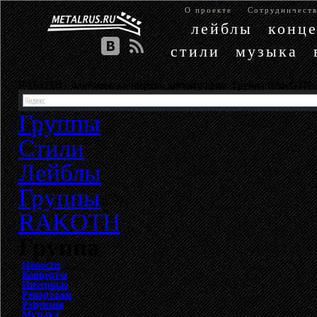
О проекте
Сотрудничест
лейблы
конц
стили
музыка
RAKOTH - альбомы, концерты, дискография. Группа RAKOTH
Группы
Стили
Лейблы
Группы
»
RAKOTH
Группа
Новости
Концерты
Интервью
Репортажи
Рецензии
Музыка