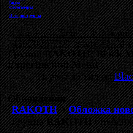
Видео
Фотогалерея
История группы
{"data-ad-client" => "ca-p
"4397029779", :style => "dis
Группа RAKOTH: Black Met
Experimental Metal
Играет в стилях:
Bla
Обновления
RAKOTH
>
Обложка ново
Группа
RAKOTH
опублико