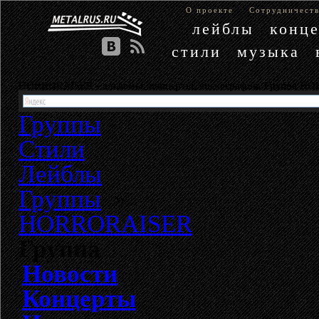
О проекте
Сотрудничест
лейблы
конц
стили
музыка
HORRORAISER - альбомы, концерты, дискография. Группа H
Группы
Стили
Лейблы
Группы
»
HORRORAISER
Группа
Новости
Концерты