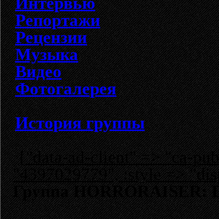
Интервью
Репортажи
Рецензии
Музыка
Видео
Фотогалерея
История группы
{"data-ad-client" => "ca-p
"4397029779", :style => "dis
Группа HORRORAISER: D