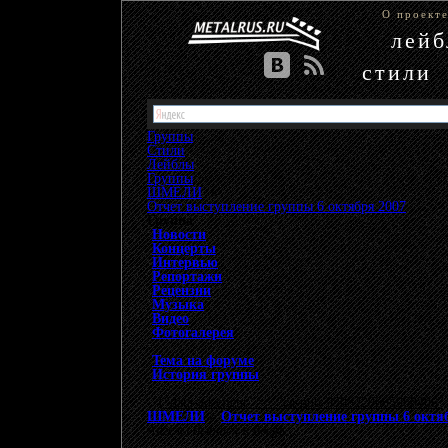
О проект
лей
стили
Группы
Стили
Лейблы
Группы
»
ШМЕЛИ
»
Отчет выступление группы 6 октября 2007
Группа
Новости
Концерты
Интервью
Репортажи
Рецензии
Музыка
Видео
Фотогалерея
Тема на форуме
История группы
{"data-ad-client" => "ca-pub-9508229605968406", 
ШМЕЛИ
>
Отчет выступление группы 6 октя
Ангелы бьются в дверь…