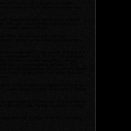
. Дело в том, что, уже давно увлекаясь
ыл восполнен, о чем абсолютно не жалею: под
шек готического вида, некоторые из который
ми. Мы даже сперва немного растерялись,
Б»
под проливным дождем.
 же. Явно ожидался аншлаг. Или даже
ылись в тихом баре до начала долгожданного
драйв описать просто невозможно. И хотя и я, и
го происходившего там. Нет слов. Потрясающее
пер! Особенно ударник понравился. А один
транства»
и конечно моего любимого
«Тень
, которая так украшает песню в студийной версии.
тся в дверь»
и где в итоге
«все alles»
. Казалось,
зале.
ичали, а Лёле подарили огромную охапку белых
ись с залом между песнями. Даже наши с
Аликом
друг друга люди не только пара, но и творческий
 чувствуется даже из зала, настолько эти люди
ерт, который, к слову, состоится 28 октября.