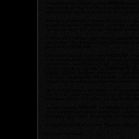
Отправиться на концерт группы
ШМЕЛИ
в клу
творчеством этого коллектива, я к собственному
впечатлением нахожусь до сих пор. И не только
В метро я встретилась с
Аликом Мелькором
, и мы
выглядели страшно, некоторые – комично, некот
потому как мягко говоря редко посещаем готиче
У клуба нас встретил внушительных размеров хв
переаншлаг. Пробравшись сквозь толпу народа и
выступления
ШМЕЛей
.
Описывать словами выступление
ШМЕЛей
– зна
Алик
усердно фотографировали с начала до конц
выступление, энергетика, музыка, атмосфера.
Лё
гитарист похож на
Джеффа
из
CATHARSIS
)))
сердца»
. Кстати, эта песня тоже была, и сыгран
Еще очень запомнились
«Клоун умер»
,
«Колокол»
эти ангелы – потрясающая энергетика самих музы
Зрители восторженно принимали группу, подхва
роз. Кстати, стоит отметить еще и то, что муз
отчаянные крики «А почему у вас барабанщик б
А самое главное,
ШМЕЛИ
–
Александр
и
Лёля
- 
союз, дающий в результате интересную и оригин
дополняют друг друга. И они дарят эту энергети
В общем, выступили на славу. Казалось, концерт 
(С)
Кира Нестерова