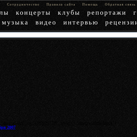
е
Сотрудничество
Правила сайта
Помощь
Обратная связь
блы
концерты
клубы
репортажи
музыка
видео
интервью
рецензи
"data-ad-slot" => "4397029779", :style => "display:inline-block"}
бря 2007