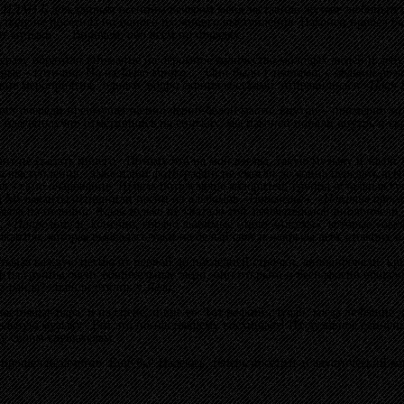
б
ПЛАН Б
дождливым осенним вечером меня заставило жуткое любопытство
 стыду не посетила ни одного их живого выступления. Наконец пробел б
 от музыки… Впрочем, обо всем по порядку.
 сразу обратили внимание на огромное количество молодых людей и деву
орые – готично. Но их было много… Они были с цветами, с белыми роза
ские мероприятия, однако, бодро скрипя косухами, отправились в
«План 
ост очереди преимущественно черно-белой масти, внутри – примерно то
 благополучно отметившись на списках, мы наконец попали внутрь и скр
чит не сказать ничего. Потому что на мой взгляд, такую музыку и такой 
а выступления, даже наши фотографии не смогли до конца передать все
ля
- само очарование,
Шмель
потрясающе колоритен, группа остальная су
)) Музыканты исполнили песни из альбомов
«Пошмелье»
,
«Негатив прос
а была на отлично. Жаль только не хватало той замечательной виолончели
,
«Напролом»
и, конечно, горячо любимые мною
«Ангелы»
, которые
«бью
кантов, которая вырвалась-таки на белый свет и накрыла всех стоящих в 
тывая каждую песню от первой до последней строчки, аплодировали, кр
ыканты группы очень общительные люди, они открыто и беспафосно общал
ез райда?» нашли отклик у
Лёли
.
настоящая пара, и на сцене, и вне ее. Тот редкий случай, когда любящие 
альную музыку. Вот это по-настоящему восхищает! Их духовное единение
ку своим слушателям.
прошел незаметно. Еще бы! Надеюсь, теперь посетить и акустический конц