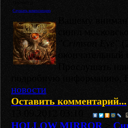
Crimson Eye
Слушать композицию
Вашему внимани
сингл московск
"Crimson Eye"
(
окончательный 
Прослушать или 
подробную информацию, 
новости
.
Оставить комментарий...
13.09.2012 03:10
HOLLOW MIRROR
>
Cин