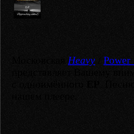
Московская
Heavy
/
Power
представляет Вашему вни
с одноимённого
EP
. Песн
нашем плеере.