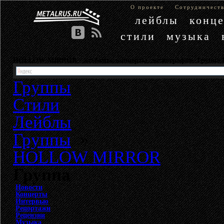
О проекте
Сотрудничест
лейблы
конц
стили
музыка
HOLLOW MIRROR - альбомы, концерты, дискография. Груп
Группы
Стили
Лейблы
Группы
»
HOLLOW MIRROR
Группа
Новости
Концерты
Интервью
Репортажи
Рецензии
Музыка