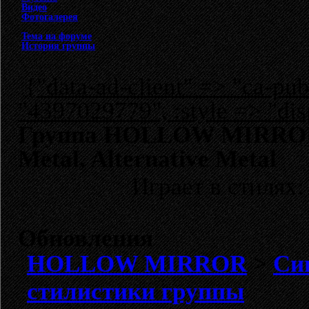
Видео
Фотогалерея
Тема на форуме
История группы
{"data-ad-client" => "ca-p
"4397029779", :style => "dis
Группа HOLLOW MIRROR: D
Metal, Alternative Metal
Играет в стилях
Обновления
HOLLOW MIRROR
>
Син
стилистики группы