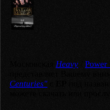
Московская
Heavy
/
Power
представляет Вашему вни
Centuries"
с
EP
под назва
можете скачать или просл