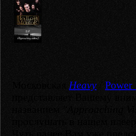
Московская
Heavy
/
Power
представляет Вашему вни
названием
"Approaching Vi
прослушать в нашем плеер
Чуть ранее Вам уже предс