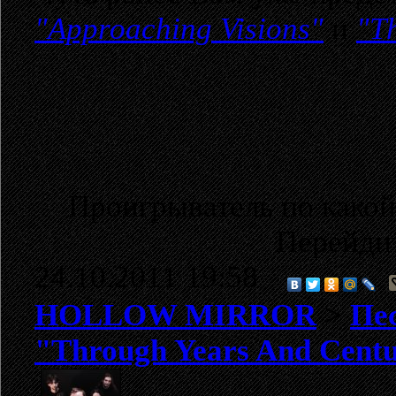
"Approaching Visions"
и
"T
Проигрыватель по какой
Перейди
24.10.2011 19:58
HOLLOW MIRROR
>
Пе
"Through Years And Centu