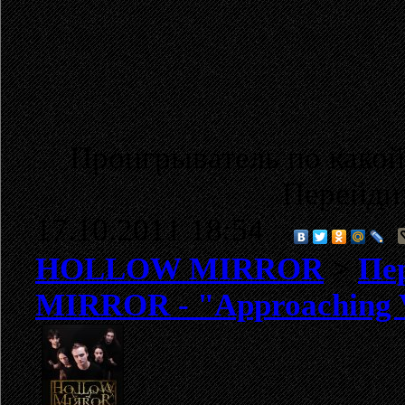
Проигрыватель по какой
Перейди
17.10.2011 18:54
HOLLOW MIRROR
>
Пе
MIRROR - "Approaching V