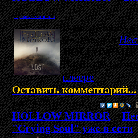
Lost
Слушать композицию
Вашему внимани
московской
Hea
HOLLOW MI
Песню Вы мож
плеере
.
Оставить комментарий...
14.03.2012 13:43
HOLLOW MIRROR
>
Пе
"Crying Soul" уже в сети