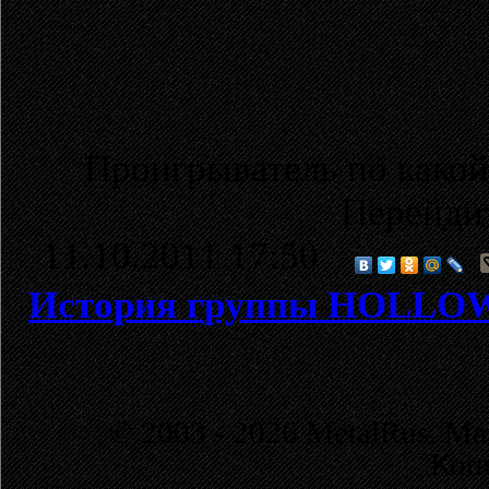
Проигрыватель по какой
Перейди
11.10.2011 17:50
История группы HOLL
© 2003 - 2026 MetalRus. М
Коп