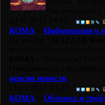
альбом
"Ремисс
Ознакомиться c 
20.11.2015 14:29
КОМА
>
Информация о в
На лейбле
"MAZZAR Rec
новый альбом санкт-петер
КОМА
-
"Ремиссия"
(2015)
Ознакомиться с подробно
версии новости
.
21.05.2015 19:37
КОМА
>
Обложка и трей