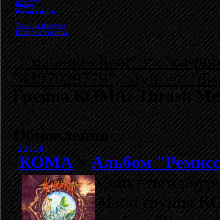
Видео
Фотогалерея
Тема на форуме
История группы
{"data-ad-client" => "ca-p
"4397029779", :style => "dis
Группа КОМА: Thrash Me
Обновления
1
2
3
4
5
6
КОМА
>
Альбом "Ремисси
Санкт-петербур
Metal
группа
К