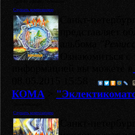
Трейлер альбома "Ремиссия"
Слушать композицию
Санкт-петербур
представляет об
альбома
"Ремис
Ознакомиться с
информацией вы можете в
08.05.2015 15:58
КОМА
>
"Эклектикоматоз
Эклектикоматоз
Слушать композицию
Санкт-петербур