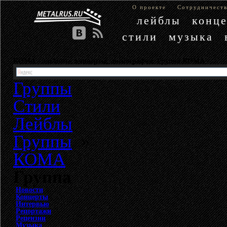
О проекте
Сотрудничест
лейблы
конц
стили
музыка
КОМА - альбомы, концерты, дискография. Группа КОМА
Группы
Стили
Лейблы
Группы
»
КОМА
Группа
Новости
Концерты
Интервью
Репортажи
Рецензии
Музыка