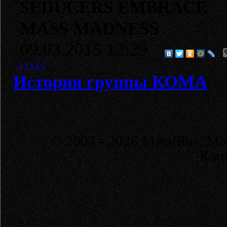
SEDUCERS EMBRACE
MASS MADNESS
09.03.2015 12:29
1
2
3
4
5
6
История группы КОМА
© 2003 - 2026 MetalRus. М
Коп