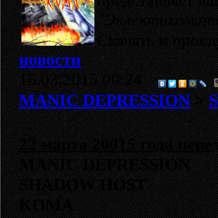
представляет в
"Эклектикомат
Скачать и прос
новости
.
16.03.2015 00:24
MANIC DEPRESSION
>
S
22 марта 20015 года пере
MANIC DEPRESSION
SHADOW HOST
KOMA