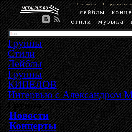
О проекте
Сотрудничест
лейблы
конц
стили
музыка
Группы
Стили
Лейблы
Группы
»
КИПЕЛОВ
»
Интервью с Александром М
Группа
Новости
Концерты