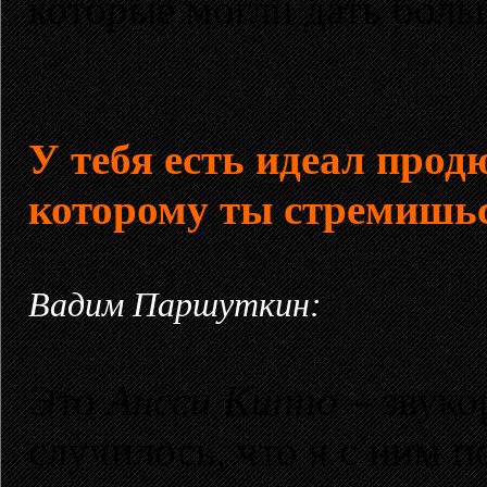
которые могли дать боль
У тебя есть идеал прод
которому ты стремишь
Вадим Паршуткин:
Это
Ансси Киппо
– звуко
случилось, что я с ним 