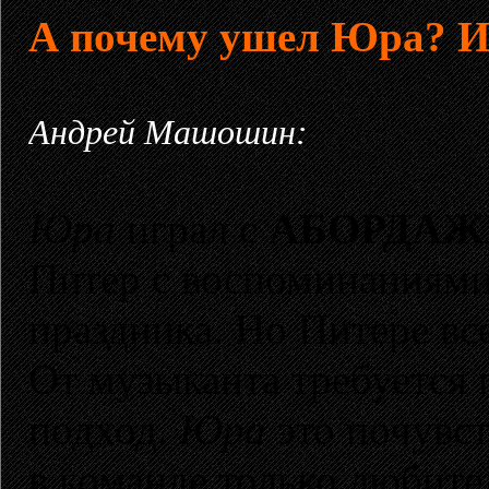
А почему ушел Юра? И
Андрей Машошин:
Юра
играл с
АБОРДА
Питер с воспоминаниями
праздника. Но Питере вс
От музыканта требуется 
подход.
Юра
это почувст
в команде только любите