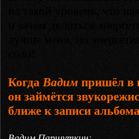
на такой уровень, что на
и зачем делиться энергет
лучше меня, но энергети
соло!
Когда
Вадим
пришёл в г
он займётся звукорежи
ближе к записи альбом
Вадим Паршуткин: