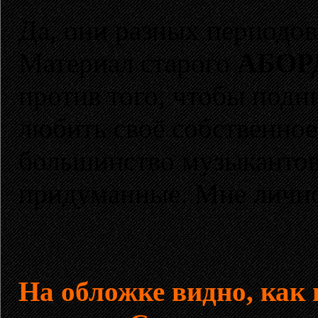
Да, они разных периодов
Материал старого
АБОР
против того, чтобы подн
любить своё собственное
большинство музыкантов
придуманные. Мне лично
На обложке видно, как 