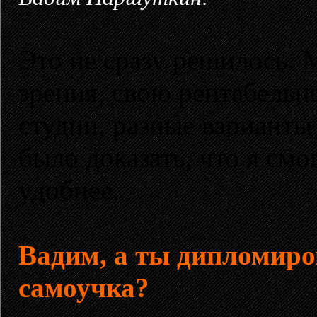
Это не сразу решилось. 
зрения, свою рентабельн
студии, разные варианты
было доказать, что я смо
удобнее.
Вадим, а ты дипломиро
самоучка?