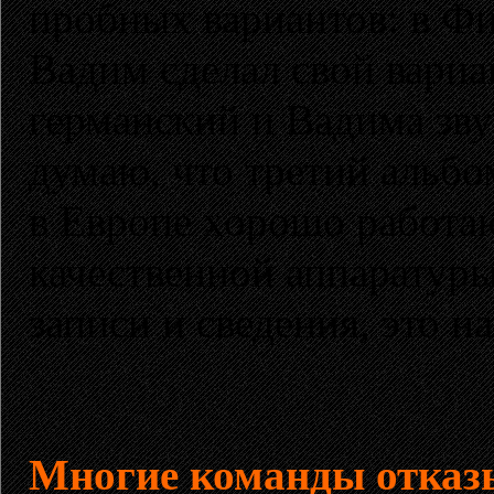
пробных вариантов: в Фи
Вадим сделал свой вариа
германский и Вадима зву
думаю, что третий альбо
в Европе хорошо работаю
качественной аппаратуры
записи и сведения, это н
Многие команды отказ