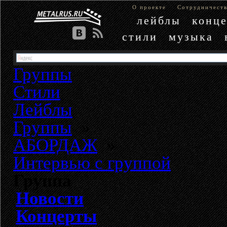
О проекте
Сотрудничест
лейблы
конц
стили
музыка
Группы
Стили
Лейблы
Группы
»
АБОРДАЖ
»
Интервью с группой
Группа
Новости
Концерты