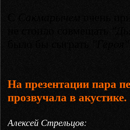
С
Сакмарычем
очень при
не стоило совмещать
"Дь
было бы сыграть
"Героя"
На презентации пара пе
прозвучала в акустике
Алексей Стрельцов: