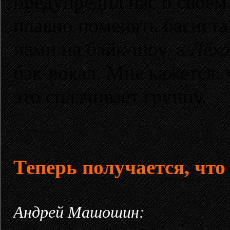
предупредил нас о своём
плавно поменять басист
нами на байк-шоу, а
Лёх
бэк-вокал. Мне кажется, 
это сплачивает группу.
Теперь получается, что
Андрей Машошин: