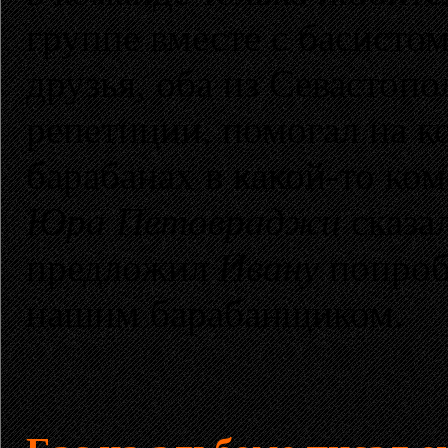
группе вместе с басисто
друзья, оба из Севастопо
репетиции, помогал на ко
барабанах в какой-то ком
Юра Петовраджи
сказал
предложил
Ивану
попробо
нашим барабанщиком.