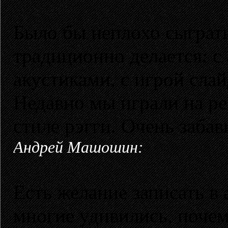
Было бы неплохо сыграть 
традиционно делается: с
акустиками, с игрой сла
Недавно мы играли на р
стиле рэгги. Очень заба
Андрей Машошин:
Есть желание записать в 
многие удивились, почем