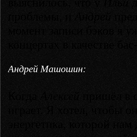
выяснилось, что у
Ильи
д
проблемы, и
Андрей
пред
момент записи бэков я у
концертах в качестве бас
Андрей Машошин:
Когда
Алексей
пришёл в с
играет. Я хотел, чтобы о
энергетика, которой нам 