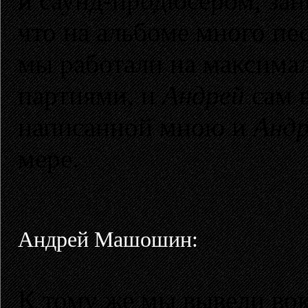
и саунд-продюсером, зан
что на альбоме много пе
мы работали на максимал
партиями, и
Андрей
сам в
написанной мною и
Анд
мере.
Андрей Машошин:
К тому же мы вывели во