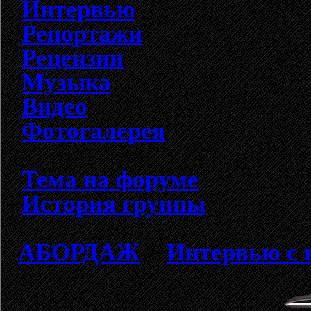
Интервью
Репортажи
Рецензии
Музыка
Видео
Фотогалерея
Тема на форуме
История группы
АБОРДАЖ
>
Интервью с 