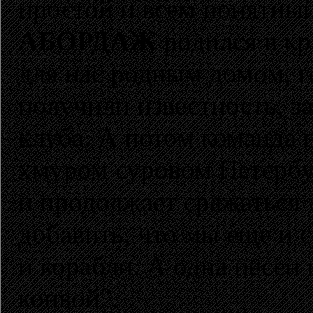
простой и всем понятный
АБОРДАЖ
родился в кр
для нас родным домом, г
получили известность, з
клуба. А потом команда 
хмуром суровом Петербур
и продолжает сражаться 
добавить, что мы еще и 
и корабли. А одна песен
конвой".