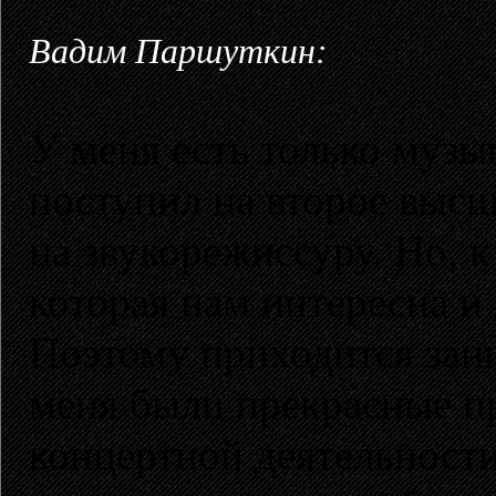
Вадим Паршуткин:
У меня есть только музы
поступил на второе высш
на звукорежиссуру. Но, к
которая нам интересна и 
Поэтому приходится зан
меня были прекрасные пр
концертной деятельности