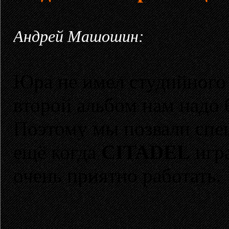
Андрей Машошин:
Юра не имел студийного 
второй альбом нам надо 
Поэтому мы позвали спец
ещё когда
CITADEL
игра
очень приятно работать.