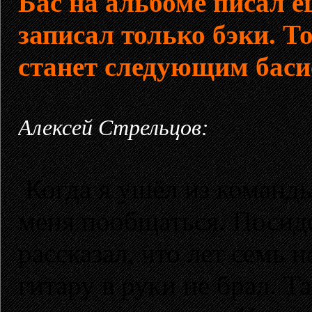
Бас на альбоме писал 
записал только бэки. Т
станет следующим бас
Алексей Стрельцов:
Когда я ушёл из команд
меня пообщаться. Посиде
рассказал, что лет семь н
гитару в руки не брал. Т