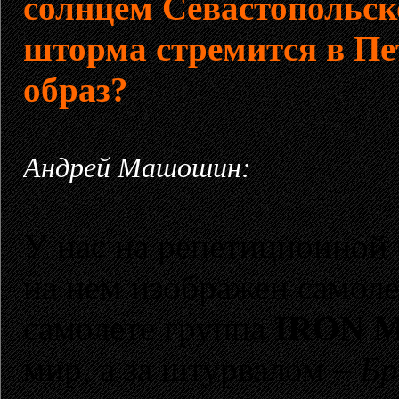
солнцем Севастопольск
шторма стремится в Пе
образ?
Андрей Машошин:
У нас на репетиционной 
на нем изображен самоле
самолете группа
IRON 
мир, а за штурвалом –
Бр