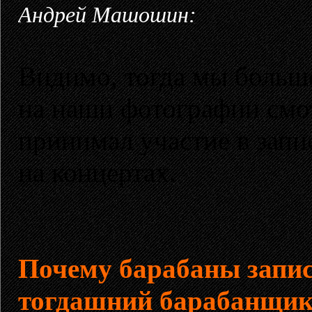
Андрей Машошин:
Видимо, тогда мы больше
на наши фотографии смот
принимал участие в запи
на концертах.
Почему барабаны зап
тогдашний барабанщи