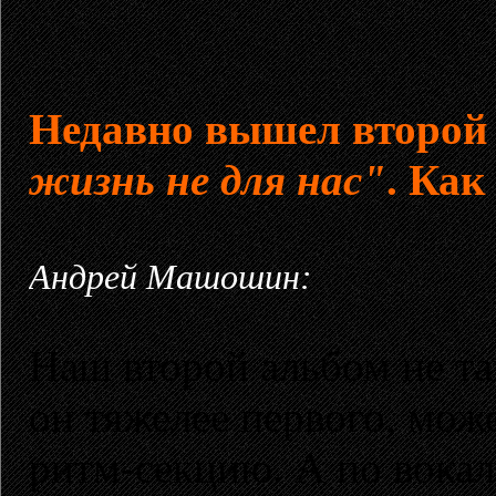
Недавно вышел второ
жизнь не для нас"
. Как
Андрей Машошин:
Наш второй альбом не та
он тяжелее первого, мож
ритм-секцию. А по вокал