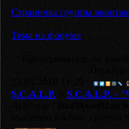
Страничка группы вконтак
Тема на форуме
Проигрыватель по какой
Перейди
25.05.2010 11:29
S.C.A.L.P.
>
S.C.A.L.P. - 
Лейблом
"BadMoodMan M
выпущен альбом группы