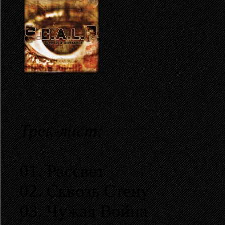
Трек-лист:
01. Рассвет
02. Сквозь Стену
03. Чужая Война