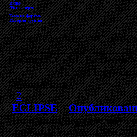
Видео
Фотогалерея
Тема на форуме
История группы
{"data-ad-client" => "ca-p
"4397029779", :style => "dis
Группа S.C.A.L.P.: Death 
Играет в стилях
Обновления
1
2
ECLIPSE
>
Опубликован
На нашем портале опубл
альбомы групп:
TANGO