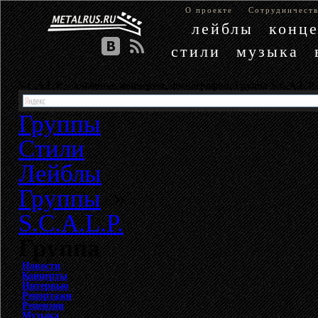
О проекте
Сотрудничест
лейблы
конц
стили
музыка
S.C.A.L.P. - альбомы, концерты, дискография. Группа S.C.A.L.P.
Группы
Стили
Лейблы
Группы
»
S.C.A.L.P.
Группа
Новости
Концерты
Интервью
Репортажи
Рецензии
Музыка