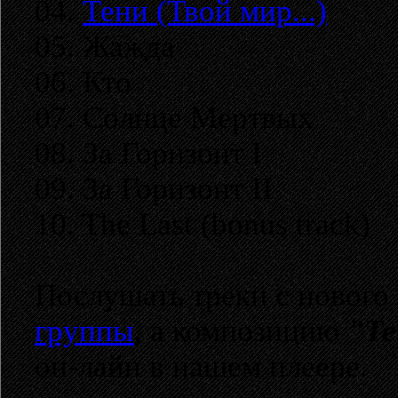
04.
Тени (Твой мир...)
05. Жажда
06. Кто
07. Солнце Мертвых
08. За Горизонт I
09. За Горизонт II
10. The Last (bonus track)
Послушать треки с нового
группы
, а композицию
"Те
он-лайн в нашем плеере.