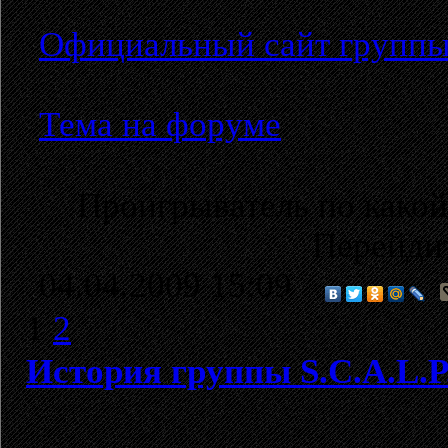
Официальный сайт групп
Тема на форуме
Проигрыватель по какой
Перейди
04.04.2009 15:09
1
2
История группы S.C.A.L.P