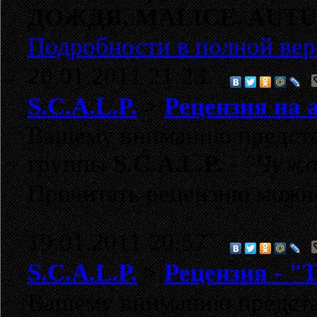
ДОЖДЯ,
MALICE,
AUTU
Подробности в полной вер
20.01.2011 21:23
S.C.A.L.P.
>
Рецензия на 
Вашему вниманию представ
группы
S.C.A.L.P.
-
"Чужа
Прочитать рецензию можн
19.01.2011 20:57
S.C.A.L.P.
>
Рецензия - "T
Вашему вниманию представ