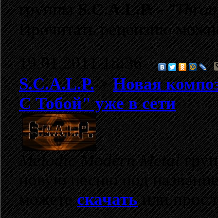
группы
S.C.A.L.P.
-
"Throu
Прочитать рецензию можн
19.01.2011 18:36
S.C.A.L.P.
>
Новая композ
С Тобой" уже в сети
Melodic Modern Metal
гру
новую песню под названи
можете
скачать
или просл