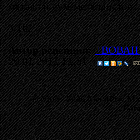
металл и дум-металлистов.
5/10.
Автор реценции:
+ВОВАН
20.01.2011 11:51
© 2003 - 2026 MetalRus. М
Коп