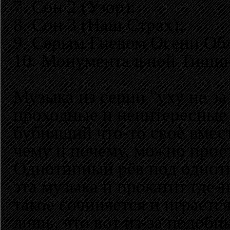
7. Сон 2 (Узор);
8. Сон 3 (Наш Страх);
9. Серым Гневом Осени О
10. Монументальной Тиши
Музыка из серии "уху не з
проходные и неинтересные 
бубнящий что-то своё вмест
чему и почему, можно прост
Однотипный рёв под однот
эта музыка и прокатит где-н
такое сочиняется и играетс
лишь, что вот из-за подоб