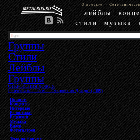
О проекте
Сотрудничест
лейблы
конц
стили
музыка
Группы
Стили
Лейблы
Группы
»
ОТКРОВЕНИЯ ДОЖДЯ
»
Рецензия на альбом - "Откровения Дождя" (2009)
Группа
Новости
Концерты
Интервью
Репортажи
Рецензии
Музыка
Видео
Фотогалерея
Тема на форуме