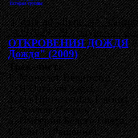
История группы
{"data-ad-client" => "ca-p
"4397029779", :style => "dis
ОТКРОВЕНИЯ ДОЖДЯ
Дождя" (2009)
Трек-лист:
1. Монолог Вечности;
2. Я Остался Здесь...;
3. На Прозрачных Глазах;
4. Зимняя Скорбь;
5. Империя Белого Света;
6. Сон 1 (Решение);