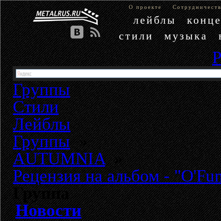
О проекте
Сотрудничест
лейблы
конц
стили
музыка
Группы
Стили
Лейблы
Группы
»
AUTUMNIA
»
Рецензия на альбом - "O'Fun
Группа
Новости