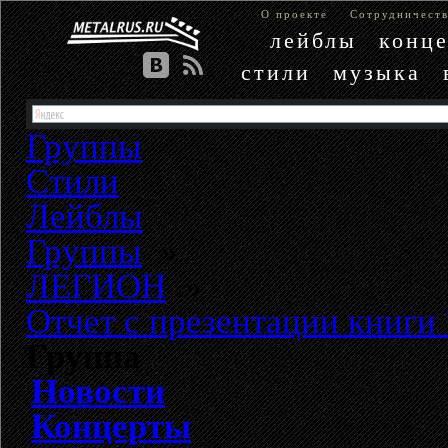
О проекте
Сотрудничест
лейблы
конц
стили
музыка
Группы
Стили
Лейблы
Группы
»
ЛЕГИОН
»
Отчет с презентации книги
Группа
Новости
Концерты