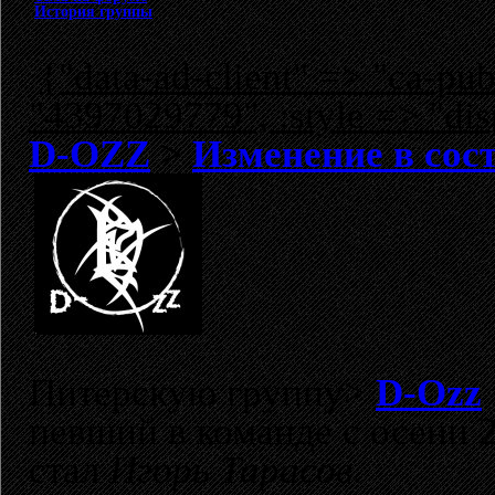
История группы
{"data-ad-client" => "ca-p
"4397029779", :style => "dis
D-OZZ
>
Изменение в сос
Питерскую группу>
D-Ozz
певший в команде с осени 
стал
Игорь Тарасов
.