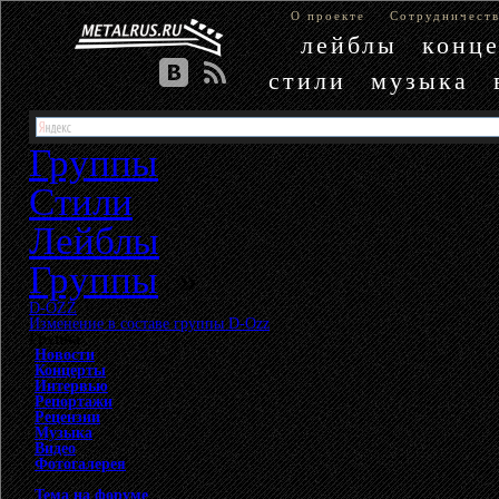
О проекте
Сотрудничест
лейблы
конц
стили
музыка
Группы
Стили
Лейблы
Группы
»
D-OZZ
»
Изменение в составе группы D-Ozz
Группа
Новости
Концерты
Интервью
Репортажи
Рецензии
Музыка
Видео
Фотогалерея
Тема на форуме