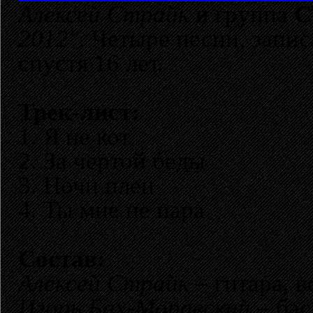
Алексей Страйк
и группа
С
2012"
. Четыре песни, зап
спустя 16 лет.
Трек-лист:
1. Я не кот
2. За чертой беды
3. Ночи плен
4. Ты мне не пара
Состав:
Алексей Страйк
– гитара, в
Игорь Бах-Моравский
– бас