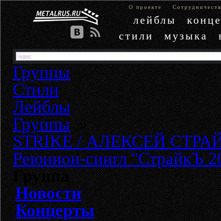
О проекте
Сотрудничест
лейблы
конц
стили
музыка
Группы
Стили
Лейблы
Группы
»
STRIKE / АЛЕКСЕЙ СТРА
Реюнион-сингл "СтрайкЪ 2
Группа
Новости
Концерты