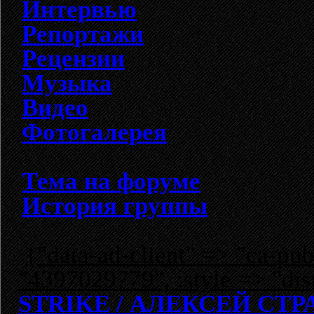
Интервью
Репортажи
Рецензии
Музыка
Видео
Фотогалерея
Тема на форуме
История группы
{"data-ad-client" => "ca-p
"4397029779", :style => "dis
STRIKE / АЛЕКСЕЙ СТР