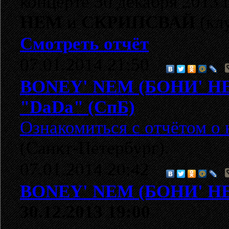
концерте 30 декабря 2013 
НЕМ
и
СКРИПСВАЙ
(кл
Смотреть отчёт
07.01.2014 21:50
BONEY' NEM (БОНИ' Н
"DaDa" (СпБ)
Ознакомиться с отчётом о 
(Санкт-Петербург).
07.01.2014 20:42
BONEY' NEM (БОНИ' Н
30.12.2013 19:00