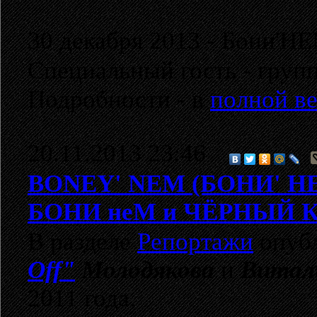
30 декабря 2013 - Бони'Н
Cпециальный гость - груп
Подробности - в
полной ве
20.11.2013 23:46
BONEY' NEM (БОНИ' Н
БОНИ неМ и ЧЁРНЫЙ 
В разделе
Репортажи
опубл
Off"
Молодякова
и
Витал
2011 года.