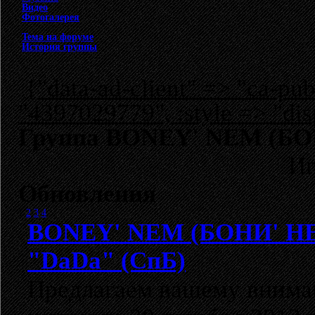
Видео
Фотогалерея
Тема на форуме
История группы
{"data-ad-client" => "ca-p
"4397029779", :style => "dis
Группа BONEY' NEM (БОНИ
Иг
Обновления
1
2
3
4
BONEY' NEM (БОНИ' Н
"DaDa" (СпБ)
Предлагаем вашему внима