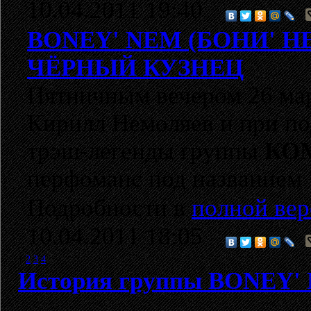
10.04.2011 19:40
BONEY' NEM (БОНИ' Н
ЧЁРНЫЙ КУЗНЕЦ
Пятничным вечером 26 мар
Кирилл Немоляев и при по
трэш-легенды группы
КО
перфоманс под названием
Подробности в
полной вер
10.04.2011 18:05
1
2
3
4
История группы BONEY'