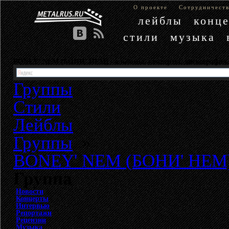
О проекте
Сотрудничест
лейблы
конц
стили
музыка
BONEY' NEM (БОНИ' НЕМ) - альбомы, концерты, дискографи
Группы
Стили
Лейблы
Группы
»
BONEY' NEM (БОНИ' НЕМ
Группа
Новости
Концерты
Интервью
Репортажи
Рецензии
Музыка