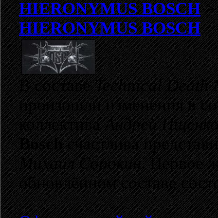
HIERONYMUS BOSCH
HIERONYMUS BOSCH
В составе
Technical Death 
произошли изменения в со
коллектива
Андрей Ищенк
Bosch
счастлива представи
Михаил Сорокин
. Первое 
обновлённом составе состо