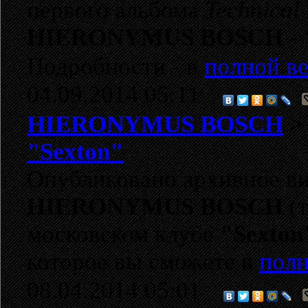
первого альбома
Technical
HIERONYMUS BOSCH
-
Подробности - в
полной ве
04.09.2014 05:11
HIERONYMUS BOSCH
"Sexton"
Опубликовано архивное ви
HIERONYMUS BOSCH
(т
московском клубе
"Sexton
которое вы сможете в
полн
08.04.2014 05:01