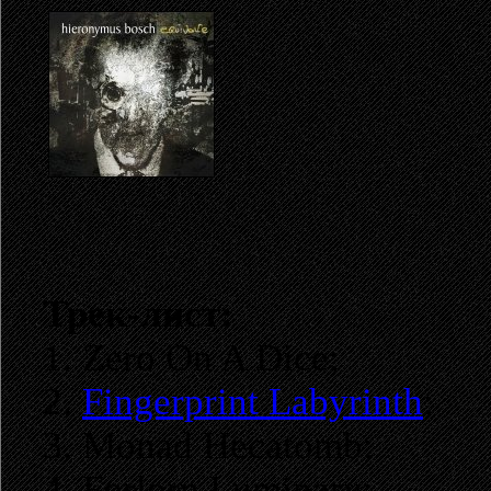
Трек-лист:
1. Zero On A Dice;
2.
Fingerprint Labyrinth
;
3. Monad Hecatomb;
4. Forlorn Luminary;