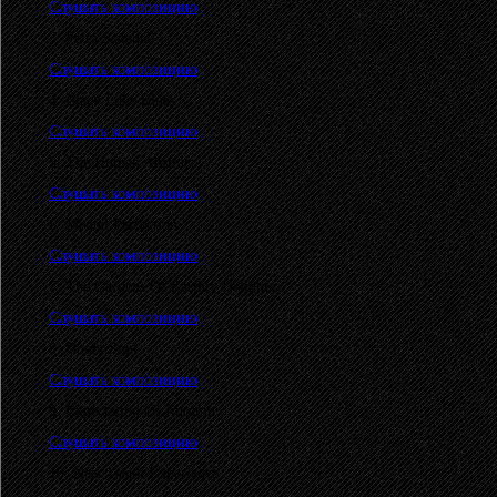
Слушать композицию
3. Petra Scandali
Слушать композицию
4. Black Lake Blues
Слушать композицию
5. The Human Abstract
Слушать композицию
6. Mental Perfection
Слушать композицию
7. The Gardens Of Earthly Delights
Слушать композицию
8. Doubt Soul
Слушать композицию
9. Expectation Of Autumn
Слушать композицию
10. Near Death Experience