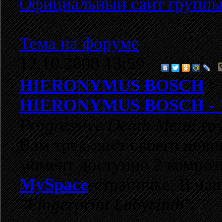
Официальный сайт групп
Тема на форуме
12.10.2008 13:59
HIERONYMUS BOSCH
HIERONYMUS BOSCH - "E
Progressive Death Metal
гр
Вам трек-лист своего нов
момент доступно 2 композ
MySpace
-страничке. В н
"Fingerprint Labyrinth"
.