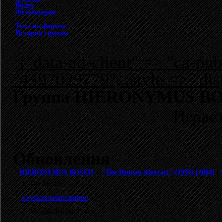
Видео
Фотогалерея
Тема на форуме
История группы
{"data-ad-client" => "ca-p
"4397029779", :style => "dis
Группа HIERONYMUS BOSCH
Играет
Обновления
HIERONYMUS BOSCH
>
"The Human Abstract" (1995) [2004]
(
1. The Apogee
Слушать композицию
2. Thought Racism Forms