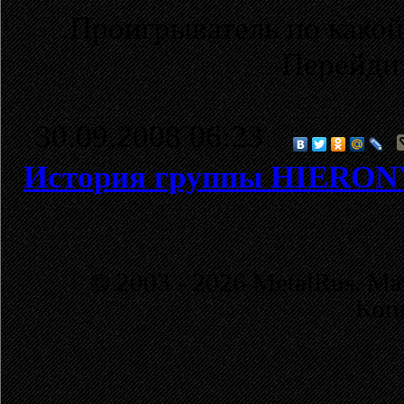
Проигрыватель по какой
Перейди
30.09.2008 06:23
История группы HIERO
© 2003 - 2026 MetalRus. М
Коп