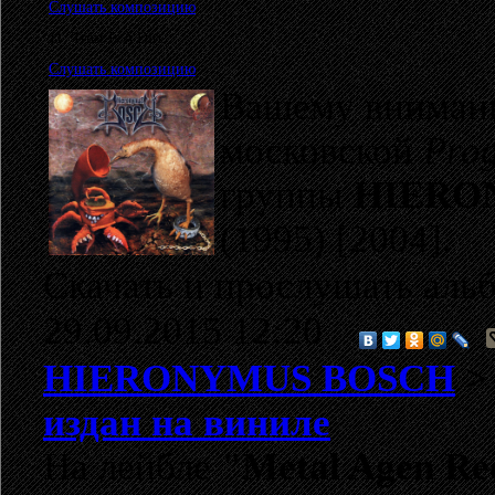
Слушать композицию
11. Trust Is A Dirt
Слушать композицию
Вашему внимани
московской
Prog
группы
HIERO
(1995) [2004].
Скачать и прослушать аль
29.09.2015 12:20
HIERONYMUS BOSCH
издан на виниле
На лейбле
"Metal Agen Re