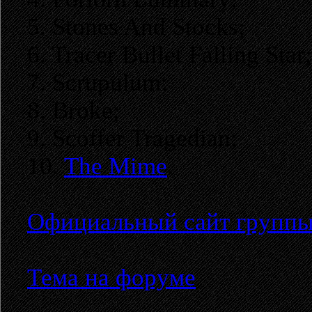
5. Stones And Stocks;
6. Tracer Bullet Falling Star;
7. Scrupulum;
8. Broke;
9. Scoffer Tragedian;
10.
The Mime
.
Официальный сайт групп
Тема на форуме