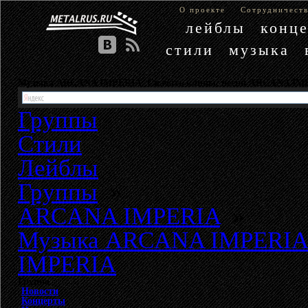
О проекте
Сотрудничест
лейблы
конц
стили
музыка
Музыка ARCANA IMPERIA. Скачать клипы, песни ARCANA IM
Группы
Стили
Лейблы
Группы
»
ARCANA IMPERIA
»
Музыка ARCANA IMPERIA.
IMPERIA
Группа
Новости
Концерты