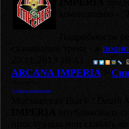
IMPERIA
пред
композицию -
"
Подробности ре
скачивания трека - в
полно
25.11.2013 10:42
ARCANA IMPERIA
>
Син
Интеллект бога
Слушать композицию
Московская
Black / Death 
IMPERIA
опубликовала с
прослушать или скачать к