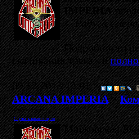
IMPERIA
пред
-
"Радуга смер
Подробности ре
скачивания трека - в
полно
09.12.2013 12:01
ARCANA IMPERIA
>
Ком
Противостояние
Слушать композицию
Московская
Bla