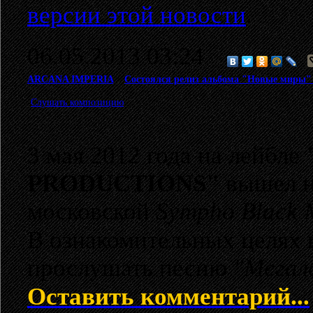
версии этой новости
.
06.05.2013 03:24
ARCANA IMPERIA
>
Состоялся релиз альбома "Новые миры" 
Слушать композицию
3 мая 2012 года на лейбле
PRODUCTIONS"
вышел н
московской
Sympho Black 
В ознакомительных целях 
прослушать песню
"Мегал
Оставить комментарий...