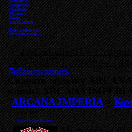
Интервью
Репортажи
Рецензии
Музыка
Видео
Фотогалерея
Тема на форуме
История группы
{"data-ad-client" => "ca-p
"4397029779", :style => "dis
Добавить запись
Скачать музыку ARCANA 
клипы ARCANA IMPERI
ARCANA IMPERIA
>
Ком
Радуга смерти
Слушать композицию
Московская
Bla