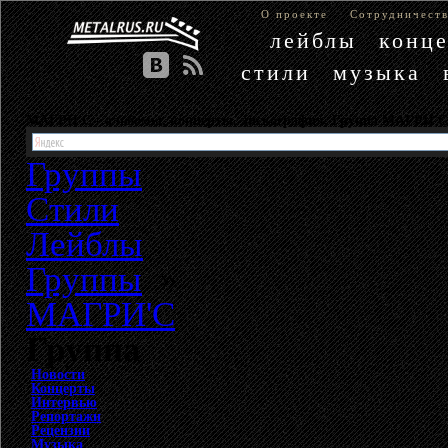
О проекте
Сотрудничест
лейблы
конц
стили
музыка
МАГРИ'С - альбомы, концерты, дискография. Группа МАГРИ'С
Группы
Стили
Лейблы
Группы
»
МАГРИ'С
Группа
Новости
Концерты
Интервью
Репортажи
Рецензии
Музыка