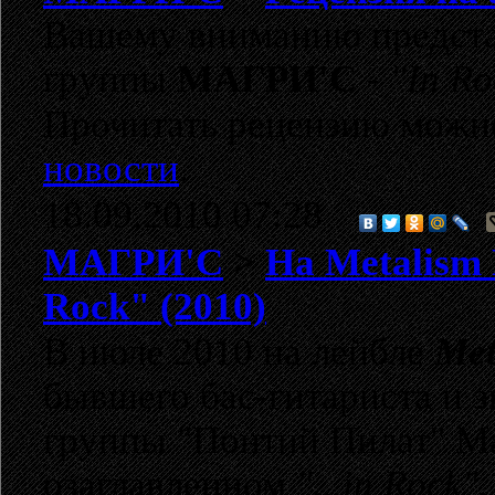
Вашему вниманию представ
группы
МАГРИ'С
-
"In Ro
Прочитать рецензию можн
новости
.
18.09.2010 07:28
МАГРИ'С
>
На Metalism 
Rock" (2010)
В июле 2010 на лейбле
Met
бывшего бас-гитариста и з
группы "Понтий Пилат" Маг
озаглавленном
"...in Rock"