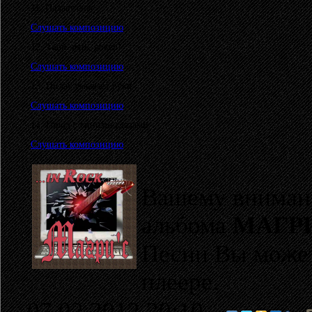
11. Падает снег
Слушать композицию
12. Твой день, рокер!
Слушать композицию
13. Пилат умывает руки
Слушать композицию
14. Город с синими глазами
Слушать композицию
Вашему внимани
альбома
МАГР
Песни Вы может
плеере.
07.02.2012 20:10