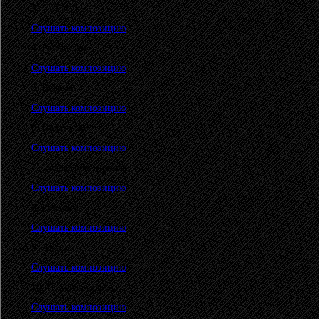
3. С.П.И.Д.
Слушать композицию
4. Рабы иглы
Слушать композицию
5. Ведьма
Слушать композицию
6. Палата №6
Слушать композицию
7. Солдат рок-н-ролла
Слушать композицию
8. Реквием
Слушать композицию
9. Анаша
Слушать композицию
10. Госпожа cудьба...
Слушать композицию