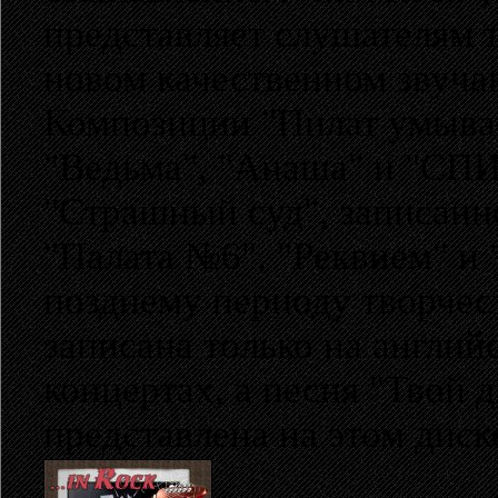
представляет слушателям 
новом качественном звуча
Композиции "Пилат умывает
"Ведьма", "Анаша" и "СПИ
"Страшный суд", записанн
"Палата №6", "Реквием" и "
позднему периоду творчес
записана только на англий
концертах, а песня "Твой 
представлена на этом диск