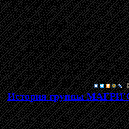
8. Реквием;
9. Анаша;
10. Твой день, рокер!;
11. Госпожа Судьба...;
12. Падает снег;
13. Пилат умывает руки;
14. Город с синими глазами
19.07.2010 10:55
История группы МАГРИ'