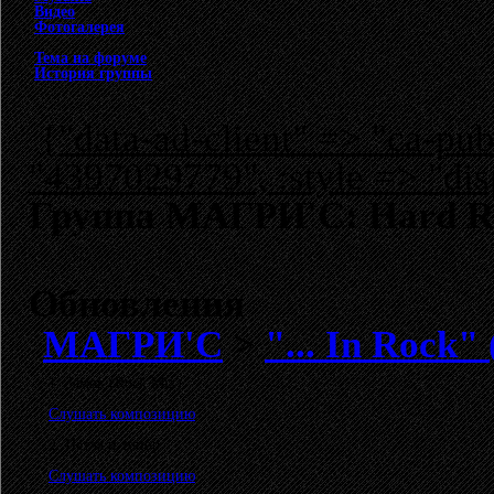
Видео
Фотогалерея
Тема на форуме
История группы
{"data-ad-client" => "ca-p
"4397029779", :style => "dis
Группа МАГРИ'С: Hard Ro
Обновления
МАГРИ'С
>
"... In Rock"
1. Замок (Rock Mix)
Слушать композицию
2. Петля и топор
Слушать композицию