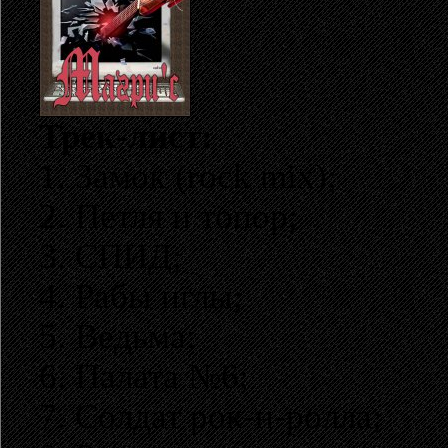
Трек-лист:
1. Замок (rock mix);
2. Петля и топор;
3. СПИД;
4. Рабы иглы;
5. Ведьма;
6. Палата №6;
7. Солдат рок-н-ролла;