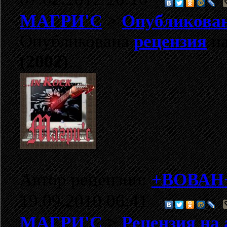
МАГРИ'С
>
Опубликована
Опубликована
рецензия
на
(2002)
.
Автор рецензии:
+ВОВАН
19.09.2010 06:41
МАГРИ'С
>
Рецензия на 