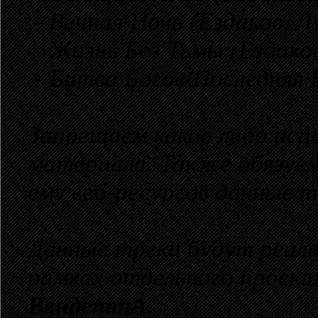
- Вечная Ночь (Ездаков, Л
- Жизнь Без Тьмы (Ездаков
- Битва Богов/Последняя 
Запрещаем какое либо исп
материала. Также обязуе
ему веб-ресурсов данные т
Данные треки будут реал
рамках отдельного проек
ВендеттА
.