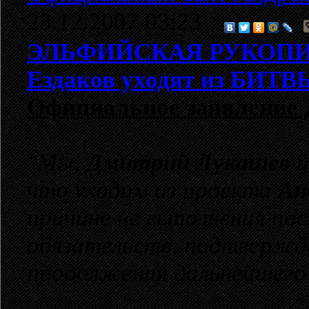
23.12.2007 03:23
ЭЛЬФИЙСКАЯ РУКОП
Ездаков уходят из БИТ
Официальное заявление 
"Мы,
Дмитрий Лукашев
что уходим из проекта
Ан
причине не выполнения по
обязательств, подтвержде
продолжения дальнейшего