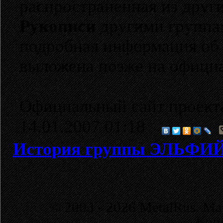
распространенная из друг
Рукописи
другими группам
подробная информация об у
выложена позже на официа
Официальный сайт проект
14.01.2007 01:18
История группы ЭЛЬФ
© 2003 - 2026 MetalRus. М
Коп