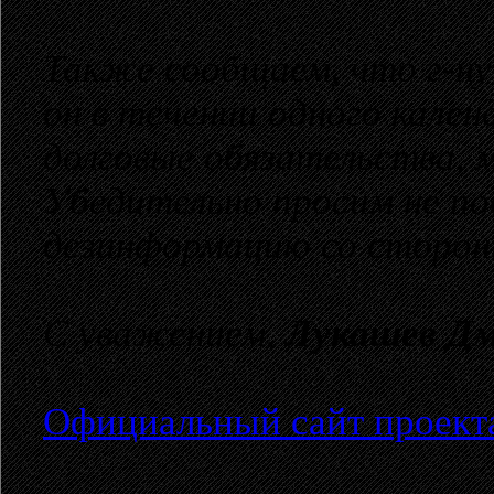
Также сообщаем, что г-н
он в течении одного кален
долговые обязательства,
Убедительно просим не по
дезинформацию со сторо
С уважением,
Лукашев Д
Официальный сайт проекта