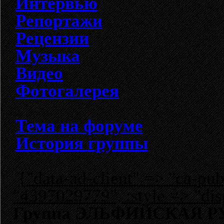
Интервью
Репортажи
Рецензии
Музыка
Видео
Фотогалерея
Тема на форуме
История группы
{"data-ad-client" => "ca-p
"4397029779", :style => "dis
Группа ЭЛЬФИЙСКАЯ РУ