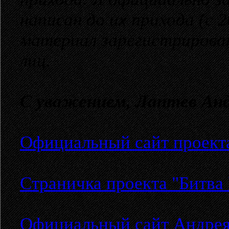
написан до их прихода (с 2
материал зарегистрирован
лиц.
С уважением, Лаптев Анд
Официальный сайт проекта
Страничка проекта "Битва
Официальный сайт Андрея