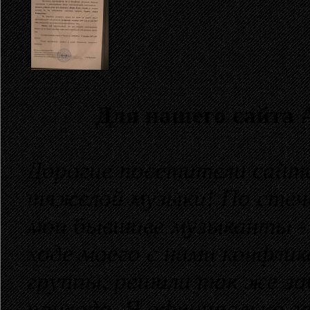
Для нашего сайта 
Дорогие посетители сай
тяжелой музыки! По стеч
мои бывшиве музыканты 
ходе моего с ними конфлик
группы, решили так же за
прихода. Я официаально з