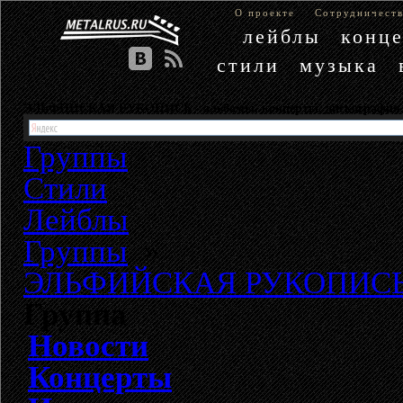
О проекте
Сотрудничест
лейблы
конц
стили
музыка
ЭЛЬФИЙСКАЯ РУКОПИСЬ - альбомы, концерты, дискограф
Группы
Стили
Лейблы
Группы
»
ЭЛЬФИЙСКАЯ РУКОПИС
Группа
Новости
Концерты