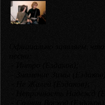
Официально заявляем, что
песни:
- Интро (Ездаков);
- Знамение Зимы (Ездаков)
- Не Жалей (Ездаков);
- Непрочность Надежд (Е
- Солнца Восход (Ездаков)