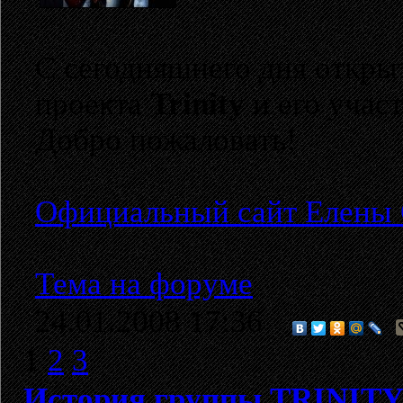
C cегодняшнего дня откр
проекта
Trinity
и его учас
Добро пожаловать!
Официальный сайт Елены 
Тема на форуме
24.01.2008 17:36
1
2
3
История группы TRINIT