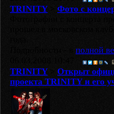
TRINITY
>
Фото с конце
Фотографии с концерта п
прошел в московском клубе
года.
Подробности - в
полной ве
06.03.2008 10:47
TRINITY
>
Открыт офиц
проекта TRINITY и его у