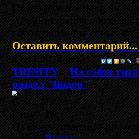
Предположительно, он пок
Администрация портала п
соболезнования семье, его
Оставить комментарий...
21.12.2012 07:54
TRINITY
>
На сайте гит
раздел "Видео"
На сайте гитарного проек
раздел
Видео
.