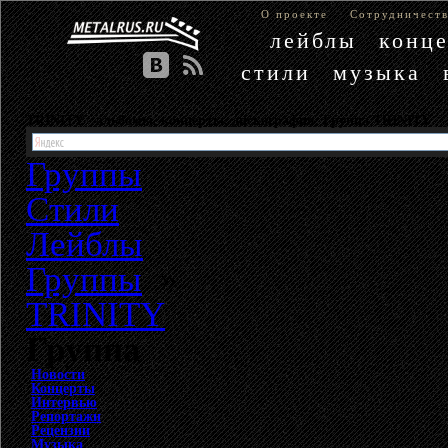
О проекте
Сотрудничест
лейблы
конц
стили
музыка
TRINITY - альбомы, концерты, дискография. Группа TRINITY
Группы
Стили
Лейблы
Группы
»
TRINITY
Группа
Новости
Концерты
Интервью
Репортажи
Рецензии
Музыка