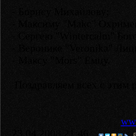
- Борису Михайлову;
- Максиму "Makc" Охриме
- Сергею "Wintercalm" Бог
- Веронике "Veronika" Лиц
- Максу "Mors" Емцу.
Поздравляем всех с этим
www
23.04.2008 21:46