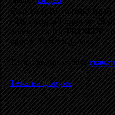
Выложен 10-ти минутный 
- 16
, который прошел 25 н
ролик с сайта
TRINITY
, 
нажав "Читать далее..."
Также ролик можно
скачат
Тема на форуме