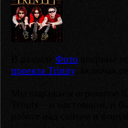
В разделе
Фото
впервые о
проекта Trinity
, включая р
Мы выражаем огромную бл
Trinity – и настоящим, и 
работе над сайтом и форум