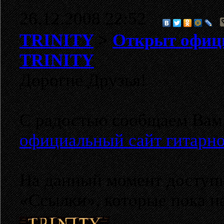
26.12.2008 22:52
TRINITY
>
Открыт офици
TRINITY
Дорогие Друзья!
С радостью сообщаем Вам, 
официальный сайт гитарног
На данный момент доступн
«Ссылки», которые пока на