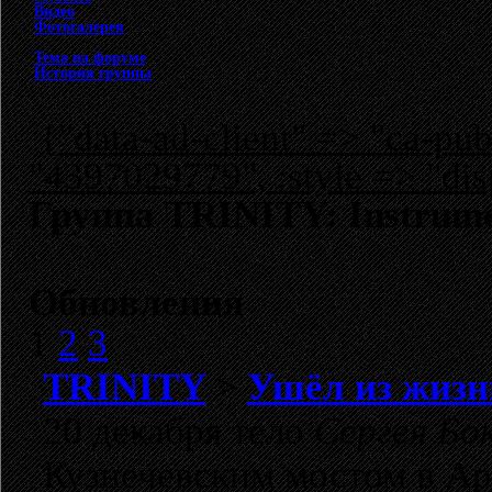
Видео
Фотогалерея
Тема на форуме
История группы
{"data-ad-client" => "ca-p
"4397029779", :style => "dis
Группа TRINITY: Instrume
Обновления
1
2
3
TRINITY
>
Ушёл из жизн
20 декабря тело
Сергея Бо
Кузнечевским мостом в Ар