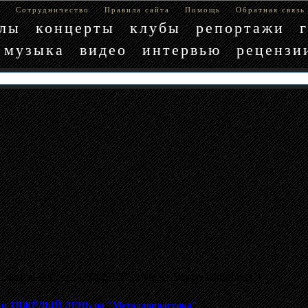
е
Сотрудничество
Правила сайта
Помощь
Обратная связь
блы
концерты
клубы
репортажи
музыка
видео
интервью
рецензи
"data-ad-slot" => "4397029779", :style => "display:inline-block"}
 ТЯЖЁЛЫЙ ДЕНЬ на "Металлопластика"