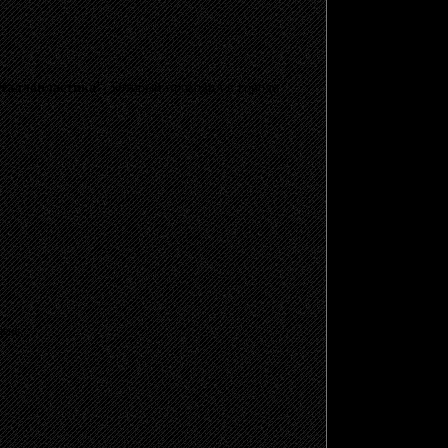
таллопластика"
, который проходил в городе
щено.