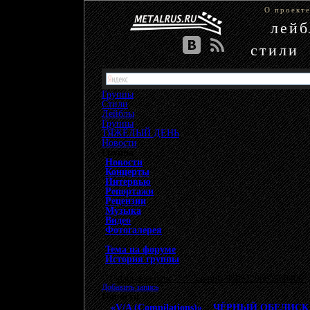
О проект
лей
стили
Группы
Стили
Лейблы
Группы
»
ТЯЖЁЛЫЙ ДЕНЬ
»
Новости
Группа
Новости
Концерты
Интервью
Репортажи
Рецензии
Музыка
Видео
Фотогалерея
Тема на форуме
История группы
{"data-ad-client" => "ca-pub-9508229605968406", 
Добавить запись
Новости
«V/A (Compilations)»
>
ЧЁРНЫЙ ОБЕЛИСК и