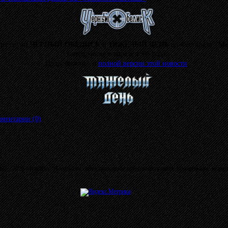
ния групп
ЧЁРНЫЙ ОБЕЛИСК
и
ТЯЖЁЛЫЙ ДЕНЬ
на Фестиваля
"Ме
Свердловске в апреле 1988 года.
Подробности - в
полной версии этой новости
.
ментарии (0)
03 - 2026 MetalRus. Материалы сайта защищены авторским правом. Копирование запре