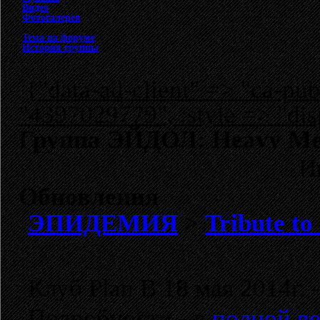
Видео
Фотогалерея
Тема на форуме
История группы
{"data-ad-client" => "ca-p
"4397029779", :style => "dis
Группа ЭЙДОЛ: Heavy Met
И
Обновления
ЭПИДЕМИЯ
>
Tribute t
Клуб Plan B 18 мая 2014г. 
Подробности - в
полной ве