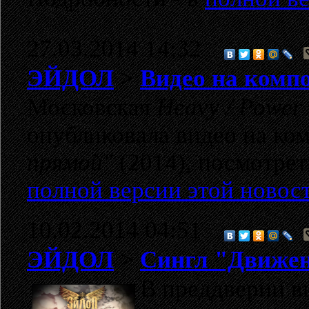
27.03.2014 14:32
ЭЙДОЛ
>
Видео на комп
Московская
Heavy / Power
опубликовала видео на к
прямой"
(2014), посмотрет
полной версии этой новос
10.02.2014 04:51
ЭЙДОЛ
>
Сингл "Движени
В преддверии в