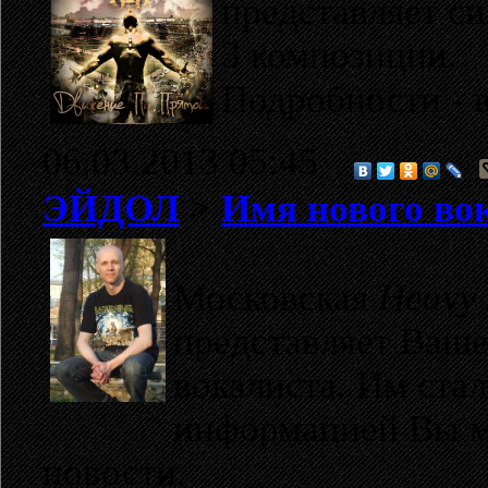
представляет с
3 композиции.
Подробности - 
06.03.2013 05:45
ЭЙДОЛ
>
Имя нового во
Московская
Heavy 
представляет Ваше
вокалиста. Им ста
информацией Вы м
новости.