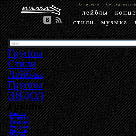
О проекте
Сотрудничест
лейблы
конц
стили
музыка
ЭЙДОЛ - альбомы, концерты, дискография. Группа ЭЙДОЛ
Группы
Стили
Лейблы
Группы
»
ЭЙДОЛ
Группа
Новости
Концерты
Интервью
Репортажи
Рецензии
Музыка