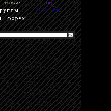
ВХОД
РЕКЛАМА
группы
РЕГИСТРАЦИЯ
и
форум