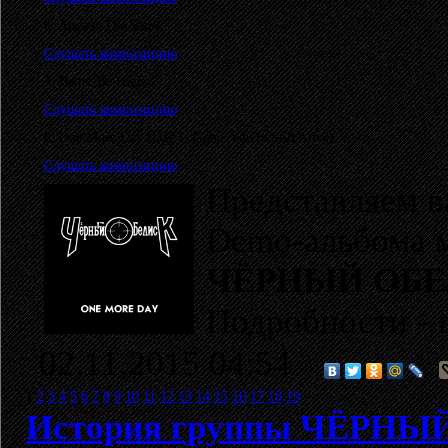
6. Always The Same
Слушать композицию
7. Better Be High
Слушать композицию
8. One More Day (Day Is Gone, You're Still Alive)
Слушать композицию
Представляем 
Demo-альбома 
ЧЁРНЫЙ ОБ
Подробности - 
02.11.2015 04:54
1
2
3
4
5
6
7
8
9
10
11
12
13
14
15
16
17
18
19
История группы ЧЁРН