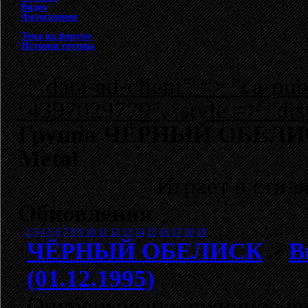
Видео
Фотогалерея
Тема на форуме
История группы
{"data-ad-client" => "ca-p
"4397029779", :style => "dis
Группа ЧЁРНЫЙ ОБЕЛИСК:
Metal
Играет в стил
Обновления
1
2
3
4
5
6
7
8
9
10
11
12
13
14
15
16
17
18
19
ЧЁРНЫЙ ОБЕЛИСК
>
В
(01.12.1995)
Опубликовано архивное ви