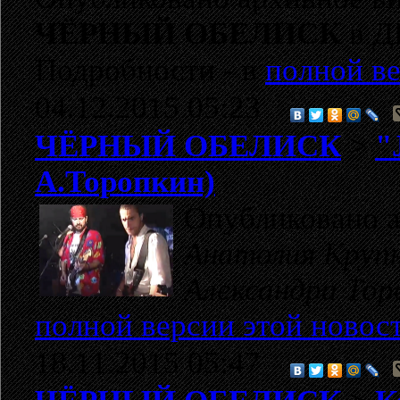
ЧЁРНЫЙ ОБЕЛИСК
в ДК
Подробности - в
полной ве
04.12.2015 05:23
ЧЁРНЫЙ ОБЕЛИСК
>
"
А.Торопкин)
Опубликовано а
Анатолия Крупн
Александра Тор
полной версии этой новос
18.11.2015 05:47