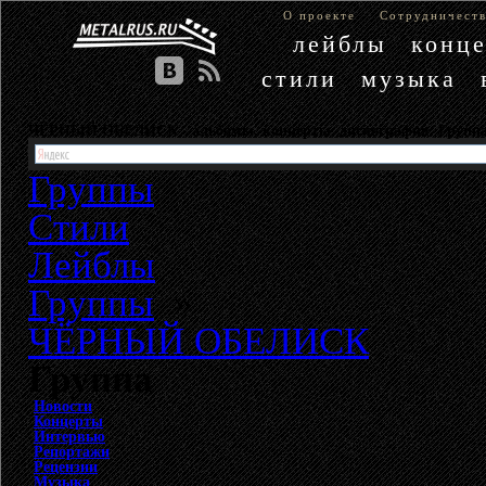
О проекте
Сотрудничест
лейблы
конц
стили
музыка
ЧЁРНЫЙ ОБЕЛИСК - альбомы, концерты, дискография. Гру
Группы
Стили
Лейблы
Группы
»
ЧЁРНЫЙ ОБЕЛИСК
Группа
Новости
Концерты
Интервью
Репортажи
Рецензии
Музыка