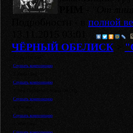
РИМ
-
"От лишн
Подробности - в
полной ве
13.11.2015 03:01
ЧЁРНЫЙ ОБЕЛИСК
>
"
1. City's On Fire
Слушать композицию
2. Perfect Day
Слушать композицию
3. Stop The World (I Wanna Get Off)
Слушать композицию
4. The War
Слушать композицию
5. Who Cares
Слушать композицию