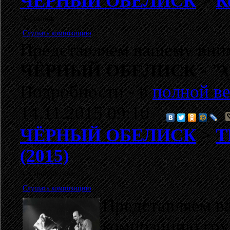
ЧЁРНЫЙ ОБЕЛИСК
>
К
Художник
Слушать композицию
Представляем вашему вн
ЧЁРНЫЙ ОБЕЛИСК
-
"
Подробности - в
полной ве
14.11.2015 09:10
ЧЁРНЫЙ ОБЕЛИСК
>
Т
(2015)
От лишних слов...
Слушать композицию
Представляем 
композицию гр