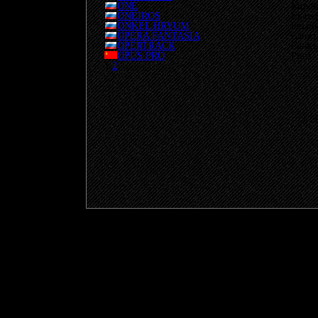
ONE
Киров
ONEIROS
Екате
ONKEL HRYUM
Рязан
OPERA FANTASIA
Санкт
OPERTRACK
Санкт
OPUS PRO
Рига
1
2
© 20