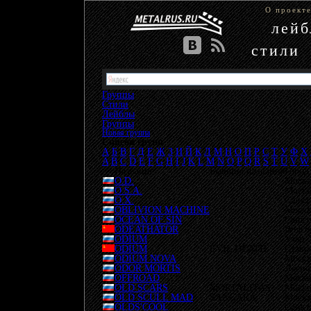
О проект
лей
стили
Группы
Стили
Лейблы
Группы
Новая группа
Список групп
А
Б
В
Г
Д
Е
Ж
З
И
Й
К
Л
М
Н
О
П
Р
С
Т
У
Ф
Х
A
B
C
D
E
F
G
H
I
J
K
L
M
N
O
P
Q
R
S
T
U
V
W
Название
Бывшие названия
Город
O.D.
Москв
O.S.A.
Москв
O.X.
Санкт
OBLIVION MACHINE
Москв
OCEAN OF SIN
Санкт
ODEATHATOR
Волго
ODIUM
Улан-
ODIUM
EVIL DEATH
Ставр
ODIUM NOVA
Москв
ODOR MORTIS
Лесно
OFFROAD
Москв
OLD SCARS
MORTALITAS
Москв
OLD SCULL MAD
SANGARA
Москв
OLDS'COOL
Санкт