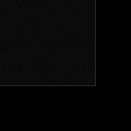
щено.