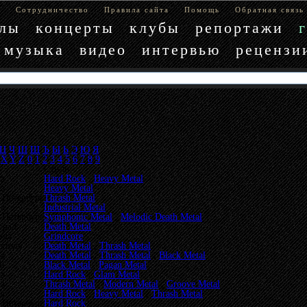
е
Сотрудничество
Правила сайта
Помощь
Обратная связь
блы
концерты
клубы
репортажи
музыка
видео
интервью
рецензи
Ц
Ч
Ш
Щ
Ъ
Ы
Ь
Э
Ю
Я
X
Y
Z
0
1
2
3
4
5
6
7
8
9
Стили
а
Hard Rock
,
Heavy Metal
а
Heavy Metal
-Петербург
Thrash Metal
а
Industrial Metal
-Петербург
Symphonic Metal
,
Melodic Death Metal
град
Death Metal
Удэ
Grindcore
ополь
Death Metal
,
Thrash Metal
а
Death Metal
,
Thrash Metal
,
Black Metal
й
Black Metal
,
Pagan Metal
а
Hard Rock
,
Glam Metal
а
Thrash Metal
,
Modern Metal
,
Groove Metal
а
Hard Rock
,
Heavy Metal
,
Thrash Metal
-Петербург
Hard Rock