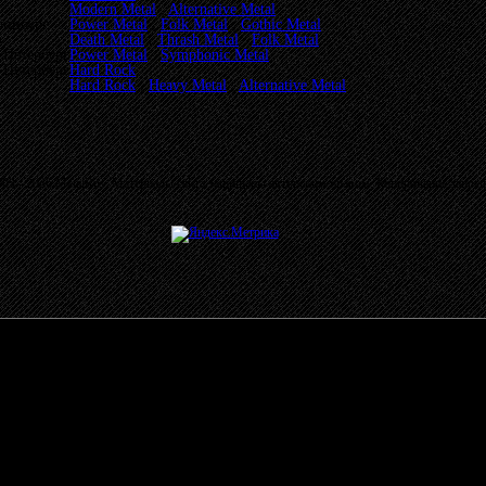
Modern Metal
,
Alternative Metal
ринбург
Power Metal
,
Folk Metal
,
Gothic Metal
ь
Death Metal
,
Thrash Metal
,
Folk Metal
-Петербург
Power Metal
,
Symphonic Metal
-Петербург
Hard Rock
Hard Rock
,
Heavy Metal
,
Alternative Metal
03 - 2026 MetalRus. Материалы сайта защищены авторским правом. Копирование запре