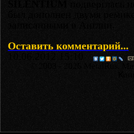
SILENTIUM
подверглась н
был дополнен двумя ремикса
записанными в Англии.
Оставить комментарий...
10.06.2012 15:10
© 2003 - 2026 MetalRus. М
Коп