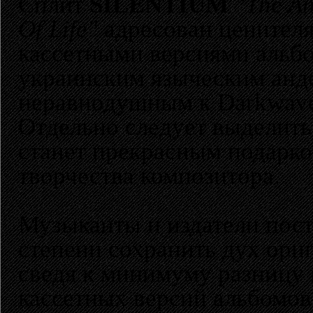
Сплит
SILENTIUM
"The An
Of Life"
адресован ценителя
кассетными версиями альб
украинским языческим анде
неравнодушным к Darkwave
Отдельно следует выделить 
станет прекрасным подарк
творчества композитора.
Музыканты и издатели пос
степени сохранить дух ори
сведя к минимуму разницу
кассетных версий альбомов 