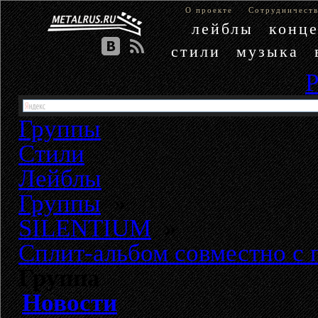
О проекте
Сотрудничест
лейблы
конц
стили
музыка
Группы
Стили
Лейблы
Группы
»
SILENTIUM
»
Сплит-альбом совместно с
Группа
Новости