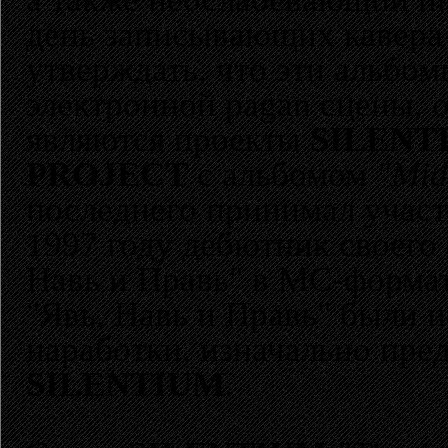
день записывающих кавера
утверждать, что эти альбом
электронной pagan сцены, 
являются проекты
SILENT
PROJECT
с альбомом
"Mid
последнего принимал участ
1997 году дебютник своего
Навь и Правь" в MC-формате
"Явь, Навь и Правь" были 
наработки, изначально пре
SILENTIUM
.