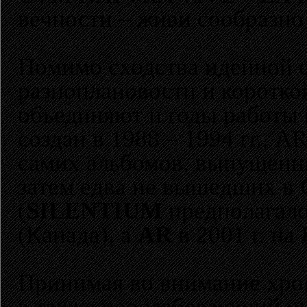
вечности – живи сообразно
Помимо сходства идейной с
разноплановости и коротко
объединяют и годы работы 
создан в 1988 – 1994 гг., AR
самих альбомов, выпущенны
затем едва не вышедших в
(
SILENTIUM
предполагалос
(Канада), а
AR
в 2001 г. на
Принимая во внимание хрон
а также неослабевающий ин