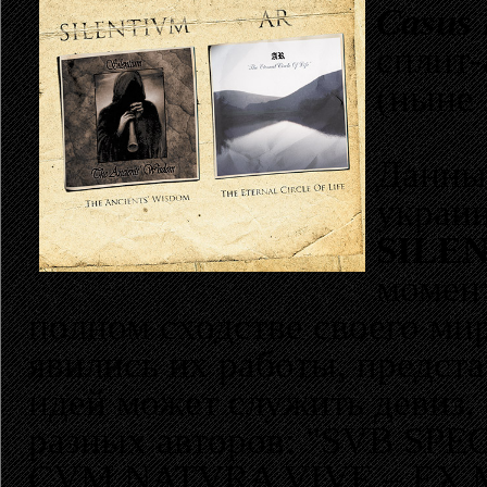
Casus 
сплит
(ныне
Данны
украи
SILE
момент
полном сходстве своего ми
явились их работы, предст
идей может служить девиз,
разных авторов: "SVB SP
CVM NATVRA VIVE – EX M